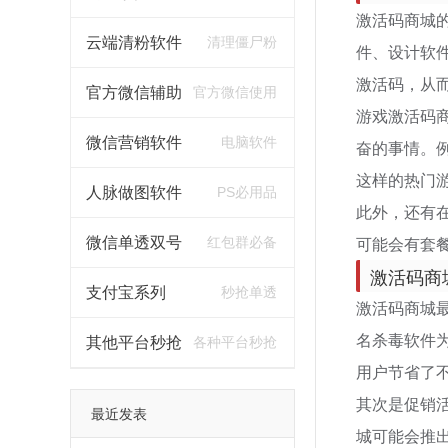
激活码商城
云端清粉软件
清理僵尸粉
件、设计软件
激活码，从
官方微信辅助
官方微信使用
游戏激活码
微信营销软件
电脑软件
奋的事情。例
这样的热门
人脉做图软件
PS必用品
此外，还有
可能会有套
微信单透双号
红包群必备
激活码商
支付宝系列
秒抢单透
激活码商城
名杀毒软件为
其他平台秒抢
各种平台秒抢
用户节省了
其次是促销
最近发表
城可能会推出