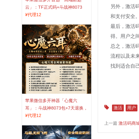
另外，激活
云」：TF正式码+斗战神8073
包，7天退换认准拍拍卡激活码
¥
代理12
和支付安全
商城
最后，激活
得。用户之
总之，激活
流程以及未
找到适合自
苹果微信多开神器「心魔六
激活
用户
耳」：斗战神8073包+7天退换，
认准拍拍卡激活码商城
¥
代理12
上一篇
激活码商