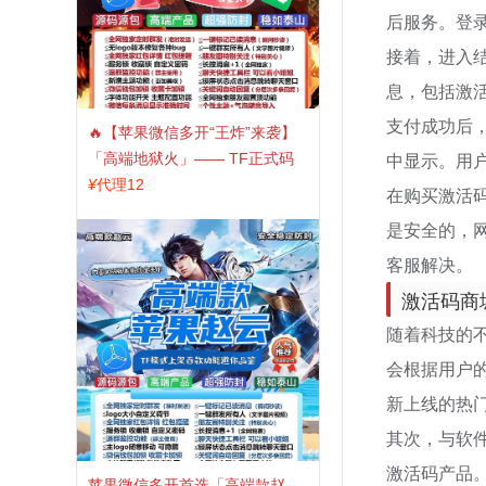
后服务。登
接着，进入
息，包括激
支付成功后
🔥【苹果微信多开“王炸”来袭】
中显示。用
「高端地狱火」—— TF正式码
+斗战神8073包，7天退换，安全
¥
代理12
在购买激活
防封，多开自由触手可及！
是安全的，网
客服解决。
激活码商
随着科技的
会根据用户
新上线的热
其次，与软
激活码产品
苹果微信多开首选「高端款赵