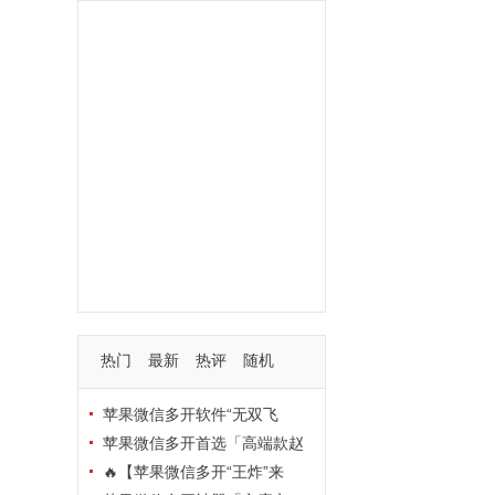
功能
一键
转发
用户
多开
苹果
软件
云端
红包
可以
朋友
安卓
自动
苹果微信一键转发软件
激活
苹果微信多开软件
视频
我们
营销
mp
独家
内容
苹果TF微信多开
账号
如何
支持
玩法
使用
nbsp
活动码
热门
最新
热评
随机
苹果微信多开软件“无双飞
将”深度评测：TF正式码+7天退
苹果微信多开首选「高端款赵
换，拍拍卡激活码商城正品保障
云」：TF正式码+斗战神8073
🔥【苹果微信多开“王炸”来