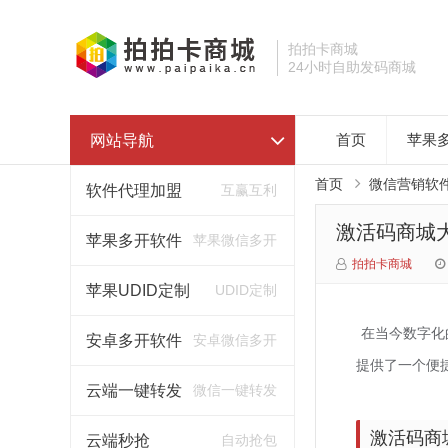
拍拍卡商城
24小时自助发码商城
网站导航
首页
苹果
首页
微信营销软
软件代理加盟
互赢互利
激活码商城
苹果多开软件
苹果微信多开
拍拍卡商城
苹果UDID定制
UDID定制
在当今数字化
安卓多开软件
安卓微信多开
提供了一个便
云端一键转发
微信一键转发
激活码商
云端秒抢
自动抢包