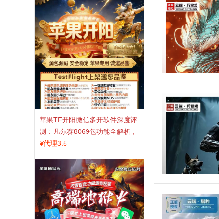
苹果TF开阳微信多开软件深度评
测：凡尔赛8069包功能全解析，
TestFlight稳定版上架，激活认准
¥
代理3.5
拍拍卡商城