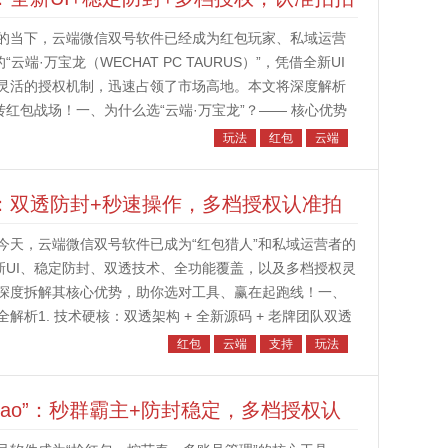
的当下，云端微信双号软件已经成为红包玩家、私域运营
端·万宝龙（WECHAT PC TAURUS）”，凭借全新UI
灵活的授权机制，迅速占领了市场高地。本文将深度解析
红包战场！一、为什么选“云端·万宝龙”？—— 核心优势
防封...
玩法
红包
云端
”：双透防封+秒速操作，多档授权认准拍
今天，云端微信双号软件已成为“红包猎人”和私域运营者的
新UI、稳定防封、双透技术、全功能覆盖，以及多档授权灵
深度拆解其核心优势，助你选对工具、赢在起跑线！一、
解析1. 技术硬核：双透架构 + 全新源码 + 老牌团队双透
运行，彻...
红包
云端
支持
玩法
bao”：秒群霸主+防封稳定，多档授权认