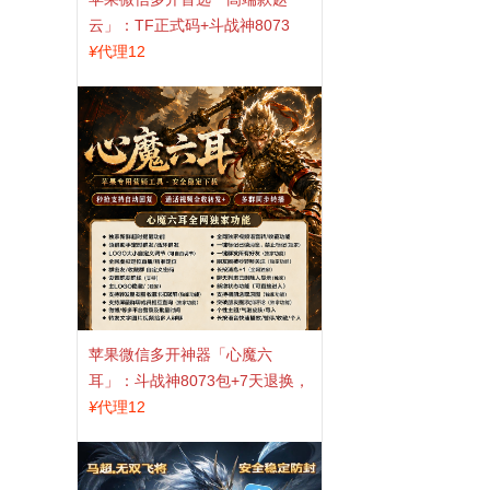
云」：TF正式码+斗战神8073
包，7天退换认准拍拍卡激活码
¥
代理12
商城
苹果微信多开神器「心魔六
耳」：斗战神8073包+7天退换，
认准拍拍卡激活码商城
¥
代理12