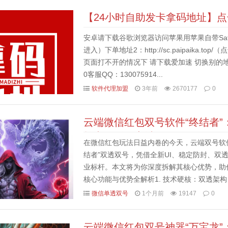
【24小时自助发卡拿码地址】
安卓请下载谷歌浏览器访问苹果用苹果自带Safari浏览器
进入）下单地址2：http://sc.paipaika
页面打不开的情况下 请下载爱加速 切换别的
0客服QQ：130075914...
软件代理加盟
3年前
2670177
0
云端微信红包双号软件“终结者
拍卡激活码商城
在微信红包玩法日益内卷的今天，云端双号软件
结者”双透双号，凭借全新UI、稳定防封、双
业标杆。本文将为你深度拆解其核心优势，助
核心功能与优势全解析1. 技术硬核：双透架构
持“云端+本地”双通道运行，彻底规避微信风控，
微信单透双号
1个月前
19147
0
云端微信红包双号神器“万宝龙”