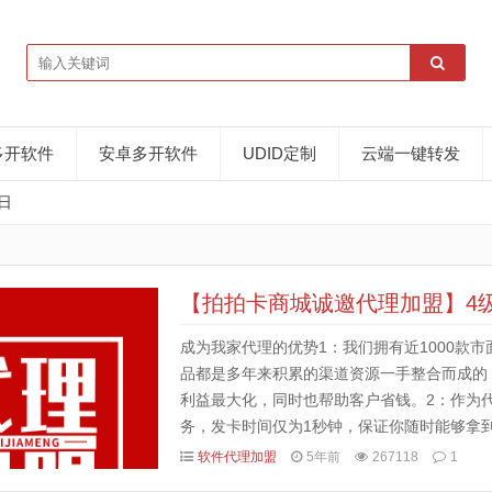
多开软件
安卓多开软件
UDID定制
云端一键转发
3日
【拍拍卡商城诚邀代理加盟】4
成为我家代理的优势1：我们拥有近1000款
品都是多年来积累的渠道资源一手整合而成的
利益最大化，同时也帮助客户省钱。2：作为
务，发卡时间仅为1秒钟，保证你随时能够拿
后服务，无条件封停换新，保障你的权益。3：
软件代理加盟
5年前
267118
1