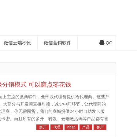
微信云端秒抢
微信营销软件
QQ
级分销模式 可以赚点零花钱
市面上主流的微商软件，全部以代理价提供给代理商。这些产
，大部分与开发商直接对接，减少中间环节，让代理商的
代理商，你无需囤货，我们的商城提供24小时自助发卡服
到卡密。而且所有的多开、转发、云端激活码等产品都有售
我们会将你拉进微信代理群，群...
多开
代理
nbsp
产品
客户