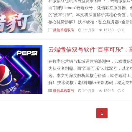
在微信红包玩法日益复杂的当下，云端微信双
而“猎豹Liebao”云端双号，凭借独立服务
的“效率引擎”。本文将深度解析其核心价值，助
核心优势拆解1. 技术硬核：独立服务器+全新源
告别卡顿/掉线，运行稳定性...
微信单透双号
1个月前
15769
0
云端微信双号软件“百事可乐”
专属
在数字化营销与私域运营的浪潮中，云端微信
为从业者刚需。而“百事可乐”云端双号，以
选。本文将深度解析其核心价值，助你选对工具
解1. 技术硬核：老牌团队+全新源码，稳定
风险，长期稳定运行。主打“稳定防封·高效秒杀”
微信单透双号
1个月前
15045
0
1