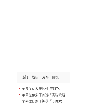
功能
一键
转发
用户
多开
苹果
软件
云端
红包
可以
朋友
安卓
自动
苹果微信一键转发软件
激活
苹果微信多开软件
视频
我们
营销
mp
独家
内容
苹果TF微信多开
账号
如何
支持
玩法
使用
nbsp
活动码
热门
最新
热评
随机
苹果微信多开软件“无双飞
将”深度评测：TF正式码+7天退
苹果微信多开首选「高端款赵
换，拍拍卡激活码商城正品保障
云」：TF正式码+斗战神8073
苹果微信多开神器「心魔六