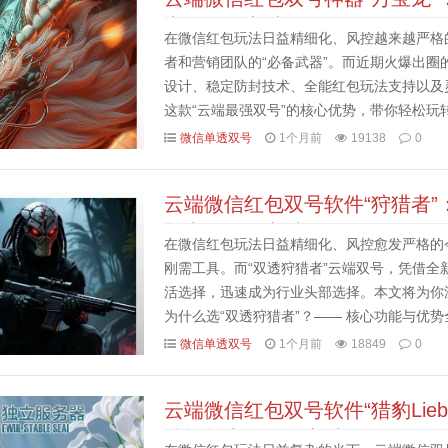
卡激活码商城
在微信红包玩法日益精细化、风控越来越严格
者和营销团队的“必备武器”。而近期火爆出圈的“云
设计、稳定防封技术、全能红包玩法支持以及
这款“云端最强双号”的核心优势，带你轻松玩转
深度拆解1. 视觉与体验双重升级：全新UI，稳定
微信单透双号
1个月前
19138
0
云端微信红包双号软件“狩猎者
拍卡激活码商城
在微信红包玩法日益精细化、风控愈发严格的
刚需工具。而“双透狩猎者”云端双号，凭借全
活选择，迅速成为行业头部选择。本文将为你
为什么选“双透狩猎者”？—— 核心功能与优势全
技术（云端最强双号）：支持“云端+本地”双通道
微信单透双号
1个月前
18849
0
云端微信红包双号软件“猎豹Lie
准拍拍卡激活码商城