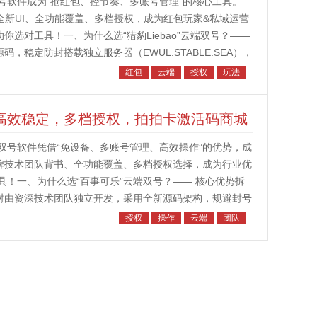
号软件成为“抢红包、控节奏、多账号管理”的核心工具。
器、全新UI、全功能覆盖、多档授权，成为红包玩家&私域运营
你选对工具！一、为什么选“猎豹Liebao”云端双号？——
码，稳定防封搭载独立服务器（EWUL.STABLE.SEA），
红包
云端
授权
玩法
：高效稳定，多档授权，拍拍卡激活码商城
双号软件凭借“免设备、多账号管理、高效操作”的优势，成
老牌技术团队背书、全功能覆盖、多档授权选择，成为行业优
！一、为什么选“百事可乐”云端双号？—— 核心优势拆
防封由资深技术团队独立开发，采用全新源码架构，规避封号
，拒绝“辅助工具...
授权
操作
云端
团队