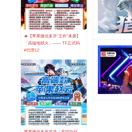
🔥【苹果微信多开“王炸”来袭】
「高端地狱火」—— TF正式码
+斗战神8073包，7天退换，安全
¥
代理12
防封，多开自由触手可及！
苹果微信多开首选「高端款赵