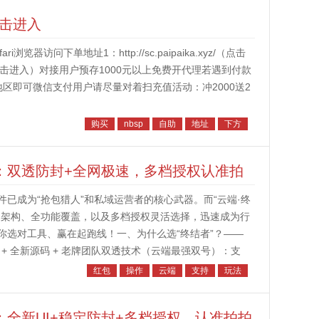
点击进入
访问下单地址1：http://sc.paipaika.xyz/（点击
.top/（点击进入）对接用户预存1000元以上免费开代理若遇到付款
地区即可微信支付用户请尽量对着扫充值活动：冲2000送2
购买
nbsp
自助
地址
下方
”：双透防封+全网极速，多档授权认准拍
已成为“抢包猎人”和私域运营者的核心武器。而“云端·终
透架构、全功能覆盖，以及多档授权灵活选择，迅速成为行
你选对工具、赢在起跑线！一、为什么选“终结者”？——
 + 全新源码 + 老牌团队双透技术（云端最强双号）：支
实现“稳定...
红包
操作
云端
支持
玩法
：全新UI+稳定防封+多档授权，认准拍拍