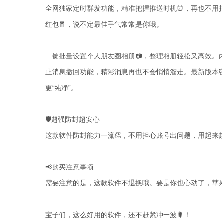
全网独家定时群发功能，精准把握推送时机⏰，再也不用担
红包🧧，说不定最佳手气常常是你哦。
一键批量设置个人朋友圈相册📷，整理相册轻松又高效。内
止消息撤回功能，精彩消息再也不会悄悄溜走。最新版本
更“纯净”。
🛡️超强防封超安心
这款软件防封能力一流👏，不用担心账号出问题，用起来
📢购买注意事项
需要注意的是，这款软件不退换哦。要是你也心动了，苹果
宝子们，这么好用的软件，还不赶紧冲一波🐛！