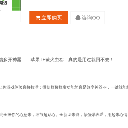
立即购买
咨询QQ
多开神器——苹果TF萤火虫👏，真的是用过就回不去！
，让你游戏体验直接拉满；微信群聊群发功能简直是效率神器📣，一键就能
️，完全按你的心意来，细节超贴心。全新UI来袭，颜值爆表🌈，用起来心