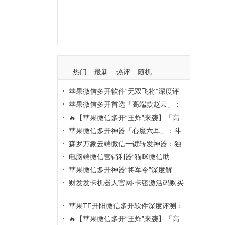
支持
玩法
使用
nbsp
活动码
热门
最新
热评
随机
苹果微信多开软件“无双飞将”深度评
测：TF正式码+7天退换，拍拍卡激活
苹果微信多开首选「高端款赵云」：
码商城正品保障
TF正式码+斗战神8073包，7天退换认
🔥【苹果微信多开“王炸”来袭】「高
准拍拍卡激活码商城
端地狱火」—— TF正式码+斗战神807
苹果微信多开神器「心魔六耳」：斗
3包，7天退换，安全防封，多开自由触
战神8073包+7天退换，认准拍拍卡激
森罗万象云端微信一键转发神器：独
手可及！
活码商城
家源码·安全防封·月卡季卡半年卡年卡
电脑端微信营销利器“猫咪微信助
授权，7天无理由退换！
手”深度评测：7大模块功能全解析，多
苹果微信多开神器“将军令”深度解
卡种授权灵活选
析：8073版本包+TF外侧码，微商营销
财发发卡机器人官网-卡密激活码购买
必备稳定利器
以及下载-天卡月卡季卡年卡授权-不退
苹果TF开阳微信多开软件深度评测：
换
凡尔赛8069包功能全解析，TestFlight
🔥【苹果微信多开“王炸”来袭】「高