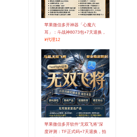
苹果微信多开神器「心魔六
耳」：斗战神8073包+7天退换，
认准拍拍卡激活码商城
¥
代理12
苹果微信多开软件“无双飞将”深
度评测：TF正式码+7天退换，拍