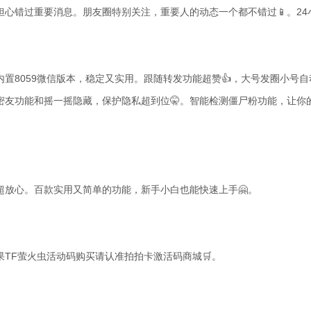
心错过重要消息。朋友圈特别关注，重要人的动态一个都不错过📱。24
置8059微信版本，稳定又实用。跟随转发功能超赞👍，大号发圈小号
密友功能和摇一摇隐藏，保护隐私超到位🤫。智能检测僵尸粉功能，让你
超放心。百款实用又简单的功能，新手小白也能快速上手🤗。
TF萤火虫活动码购买请认准拍拍卡激活码商城🛒。