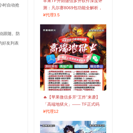
苹果TF开阳微信多开软件深度评
小时自动抢
测：凡尔赛8069包功能全解析，
TestFlight稳定版上架，激活认准
¥
代理3.5
拍拍卡商城
自动跟随。防
的好友列表
🔥【苹果微信多开“王炸”来袭】
「高端地狱火」—— TF正式码
+斗战神8073包，7天退换，安全
¥
代理12
防封，多开自由触手可及！