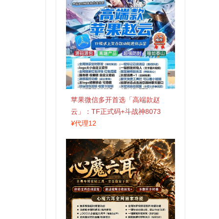
苹果微信多开首选「高端款赵
云」：TF正式码+斗战神8073
包，7天退换认准拍拍卡激活码
¥
代理12
商城