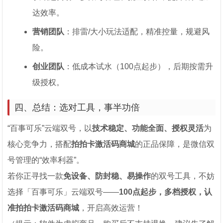
达效率。
营销团队
：排雷/大小玩法适配，精准控量，规避风
险。
创业团队
：低成本试水（100点起步），后期按需升
级授权。
四、总结：选对工具，事半功倍
“百事可乐”云端双号，以
技术稳定、功能全面、授权灵活
为
核心竞争力，搭配
拍拍卡激活码商城
的正品保障，是微信双
号管理的“效率利器”。
若你正寻找一款
免设备、防封稳、易操作
的双号工具，不妨
选择「百事可乐」云端双号——
100点起步，多档授权，认
准拍拍卡激活码商城
，开启高效运营！