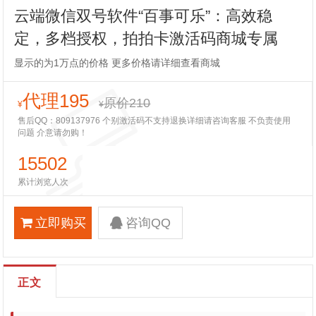
云端微信双号软件“百事可乐”：高效稳
定，多档授权，拍拍卡激活码商城专属
显示的为1万点的价格 更多价格请详细查看商城
代理195
原价210
¥
¥
售后QQ：809137976 个别激活码不支持退换详细请咨询客服 不负责使用
问题 介意请勿购！
15502
累计浏览人次
立即购买
咨询QQ
正文