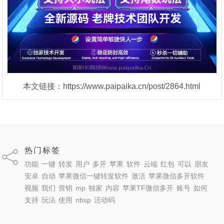
本文链接：https://www.paipaika.cn/post/2864.html
热门标签
功能
一键
转发
用户
多开
苹果
软件
云端
红包
可以
朋友
安卓
自动
苹果微信一键转发软件
激活
苹果微信多开软件
视频
我们
营销
mp
独家
内容
苹果TF微信多开
账号
如何
支持
玩法
使用
nbsp
活动码