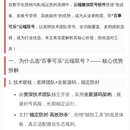
在数字化营销与私域运营的浪潮中，
云端微信双号软件
凭借“免设
备、多账号管理、高效操作”的优势，成为从业者刚需。而
“百事
可乐”云端双号
，以老牌技术团队背书、全功能覆盖、多档授权选
择，成为行业优选。本文将深度解析其核心价值，助你选对工
具！
一、为什么选“百事可乐”云端双号？—— 核心优势
拆解
1. 技术硬核：老牌团队+全新源码，稳定防封
由
资深技术团队
独立开发，采用
全新源码架构
，规
避封号风险，长期稳定运行。
主打“
稳定防封·高效秒杀
”，拒绝“辅助工具”的低质体
验，真正适配微信生态规则。