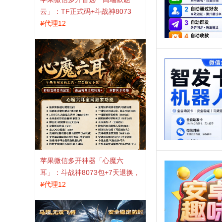
云」：TF正式码+斗战神8073
包，7天退换认准拍拍卡激活码
¥
代理12
商城
苹果微信多开神器「心魔六
耳」：斗战神8073包+7天退换，
认准拍拍卡激活码商城
¥
代理12