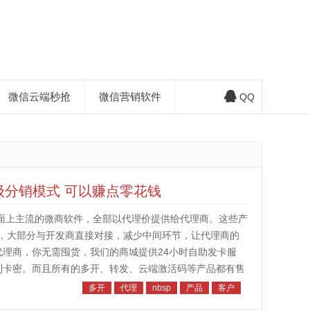
微信云端秒抢
微信营销软件
QQ
级分销模式 可以赚点零花钱
市面上主流的微商软件，全部以代理价提供给代理商。这些产
，大部分与开发商直接对接，减少中间环节，让代理商的
代理商，你无需囤货，我们的商城提供24小时自助发卡服
到卡密。而且所有的多开、转发、云端激活码等产品都有售
我们会将你拉进微信代理群，群...
多开
代理
nbsp
产品
客户