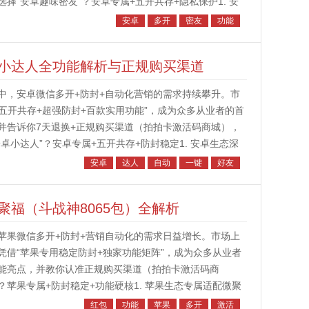
“安卓趣味密友”？安卓专属+五开共存+隐私保护1. 安
-16版本）设...
安卓
多开
密友
功能
小达人全功能解析与正规购买渠道
中，安卓微信多开+防封+自动化营销的需求持续攀升。市
家五开共存+超强防封+百款实用功能”，成为众多从业者的首
并告诉你7天退换+正规购买渠道（拍拍卡激活码商城），
小达人”？安卓专属+五开共存+防封稳定1. 安卓生态深
设计的微信多开...
安卓
达人
自动
一键
好友
福（斗战神8065包）全解析
苹果微信多开+防封+营销自动化的需求日益增长。市场上
）凭借“苹果专用稳定防封+独家功能矩阵”，成为众多从业者
能亮点，并教你认准正规购买渠道（拍拍卡激活码商
苹果专属+防封稳定+功能硬核1. 苹果生态专属适配微聚
工具，针对苹果系统特...
红包
功能
苹果
多开
激活