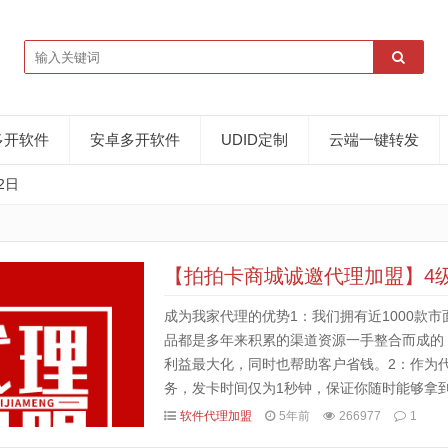
多开软件
安卓多开软件
UDID定制
云端一键转发
2日
【拍拍卡商城诚邀代理加盟】4
成为我家代理的优势1：我们拥有近1000款
品都是多年来积累的渠道资源一手整合而成的
利益最大化，同时也帮助客户省钱。2：作为
务，发卡时间仅为1秒钟，保证你随时能够拿
后服务，无条件封停换新，保障你的权益。3：
软件代理加盟
5年前
266977
1