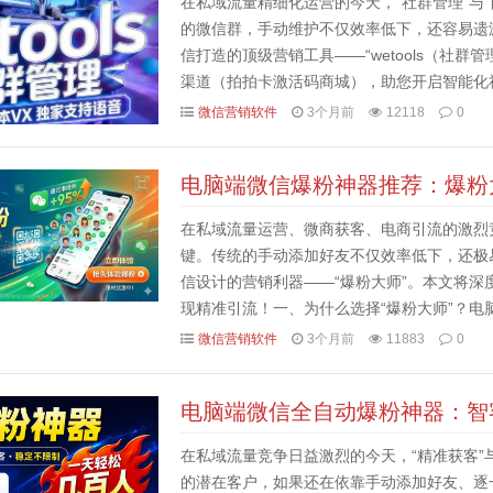
在私域流量精细化运营的今天，“社群管理”与
的微信群，手动维护不仅效率低下，还容易遗
信打造的顶级营销工具——“wetools（社
渠道（拍拍卡激活码商城），助您开启智能化社群
销的旗舰之选1. 独家支持语音红包，趣味互动新玩
微信营销软件
3个月前
12118
0
电脑端微信爆粉神器推荐：爆粉
在私域流量运营、微商获客、电商引流的激烈竞
键。传统的手动添加好友不仅效率低下，还极
信设计的营销利器——“爆粉大师”。本文将
现精准引流！一、为什么选择“爆粉大师”？电脑
粉大师”主打“精准来源扫一扫”，告别盲目加人。
微信营销软件
3个月前
11883
0
电脑端微信全自动爆粉神器：智
在私域流量竞争日益激烈的今天，“精准获客”
的潜在客户，如果还在依靠手动添加好友、逐