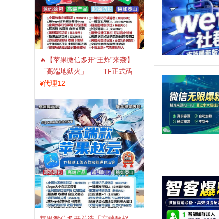
🔥【苹果微信多开“王炸”来袭】
「高端地狱火」—— TF正式码
+斗战神8073包，7天退换，安全
¥
代理12
防封，多开自由触手可及！
苹果微信多开首选「高端款赵