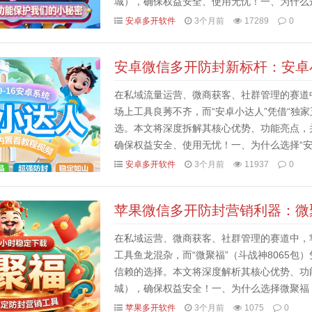
城），确保权益安全、使用无忧！一、为什么选择
卓生态深度适配安卓趣味密友是专为安卓系统（10
安卓多开软件
3个月前
17289
0
安卓微信多开防封新标杆：安卓
在私域流量运营、微商获客、社群管理的赛道
场上工具良莠不齐，而“安卓小达人”凭借“独
选。本文将深度拆解其核心优势、功能亮点，
确保权益安全、使用无忧！一、为什么选择“安卓
度适配安卓小达人是专为安卓系统（9-16版本）
安卓多开软件
3个月前
11937
0
苹果微信多开防封营销利器：微聚
在私域运营、微商获客、社群管理的赛道中，
工具鱼龙混杂，而“微聚福”（斗战神8065包
信赖的选择。本文将深度解析其核心优势、功
城），确保权益安全！一、为什么选择微聚福？
福是苹果设备（iOS系统）专用的微信多开/营销
苹果多开软件
3个月前
1075
0