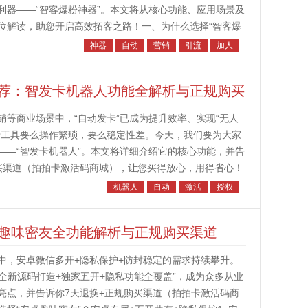
利器——“智客爆粉神器”。本文将从核心功能、应用场景及
位解读，助您开启高效拓客之路！一、为什么选择“智客爆
松爆粉几百人，效率提升...
神器
自动
营销
引流
加人
荐：智发卡机器人功能全解析与正规购买
等商业场景中，“自动发卡”已成为提升效率、实现“无人
卡工具要么操作繁琐，要么稳定性差。今天，我们要为大家
——“智发卡机器人”。本文将详细介绍它的核心功能，并告
购买渠道（拍拍卡激活码商城），让您买得放心，用得省心！
化的首选1. 真正的...
机器人
自动
激活
授权
趣味密友全功能解析与正规购买渠道
中，安卓微信多开+隐私保护+防封稳定的需求持续攀升。
“全新源码打造+独家五开+隐私功能全覆盖”，成为众多从业
亮点，并告诉你7天退换+正规购买渠道（拍拍卡激活码商