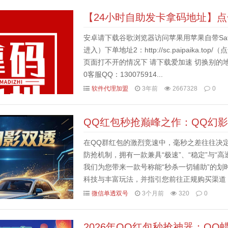
【24小时自助发卡拿码地址】
安卓请下载谷歌浏览器访问苹果用苹果自带Safari浏览器
进入）下单地址2：http://sc.paipaika
页面打不开的情况下 请下载爱加速 切换别的
0客服QQ：130075914...
软件代理加盟
3年前
2667328
0
QQ红包秒抢巅峰之作：QQ幻
在QQ群红包的激烈竞速中，毫秒之差往往决定
防抢机制，拥有一款兼具“极速”、“稳定”与“
我们为您带来一款号称能“秒杀一切辅助”的划
科技与丰富玩法，并指引您前往正规购买渠道
么选择“QQ幻影双透”？重新定义QQ秒抢标准1. 
微信单透双号
3个月前
320
0
2026年QQ红包秒抢神器：Q