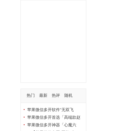
功能
一键
转发
用户
多开
苹果
软件
云端
红包
可以
朋友
安卓
自动
苹果微信一键转发软件
激活
苹果微信多开软件
视频
我们
营销
mp
独家
内容
苹果TF微信多开
账号
如何
支持
玩法
使用
nbsp
活动码
热门
最新
热评
随机
苹果微信多开软件“无双飞
将”深度评测：TF正式码+7天退
苹果微信多开首选「高端款赵
换，拍拍卡激活码商城正品保障
云」：TF正式码+斗战神8073
苹果微信多开神器「心魔六