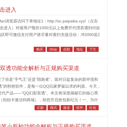
点击进入
访问下单地址1：http://sc.paipaika.xyz/（点击
.top/（点击进入）对接用户预存1000元以上免费开代理若遇到付款
地区即可微信支付用户请尽量对着扫充值活动：冲2000送2
购买
nbsp
自助
地址
下方
影双透功能全解析与正规购买渠道
了你是“手气王”还是“陪跑者”。面对日益复杂的群环境和
高透”的秒抢软件，是每一位QQ玩家梦寐以求的利器。今天，
时代产品——“QQ幻影双透”。本文将深度揭秘它的核心黑
（拍拍卡激活码商城），助您开启抢包新纪元！一、为什
透双号一...
幻影
模式
接龙
软件
红包
Q蜡笔小新秒功能全解析与正规购买渠道