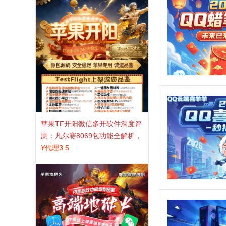
苹果TF开阳微信多开软件深度评
测：凡尔赛8069包功能全解析，
TestFlight稳定版上架，激活认准
¥
代理3.5
拍拍卡商城