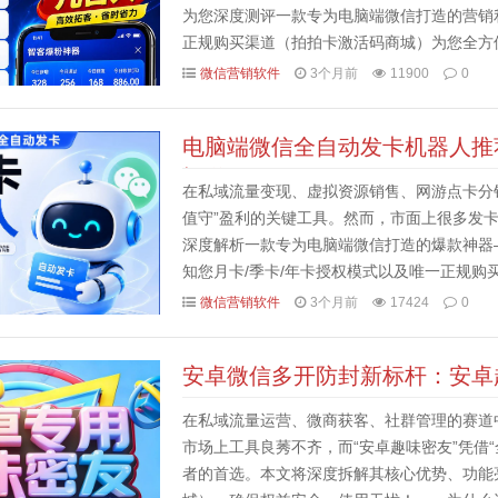
为您深度测评一款专为电脑端微信打造的营销
正规购买渠道（拍拍卡激活码商城）为您全方
粉神器”？电脑端微信营销的效率革命1. 一天轻
微信营销软件
3个月前
11900
0
电脑端微信全自动发卡机器人推
渠道
在私域流量变现、虚拟资源销售、网游点卡分销
值守”盈利的关键工具。然而，市面上很多发
深度解析一款专为电脑端微信打造的爆款神器
知您月卡/季卡/年卡授权模式以及唯一正规
一、为什么选择“智发卡机器人”？电脑端微信自动
微信营销软件
3个月前
17424
0
安卓微信多开防封新标杆：安卓
在私域流量运营、微商获客、社群管理的赛道
市场上工具良莠不齐，而“安卓趣味密友”凭借
者的首选。本文将深度拆解其核心优势、功能