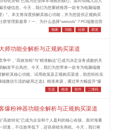
“自动化营销”已成为企业降本增效的核心。面对动辄几百人
漏关键信息。今天，我们为您重磅推荐一款专为电脑端微
群管理）”。本文将深度拆解其核心功能，并为您提供正规购买
管理新篇章！一、为什么选择“wetools”？PC端微信营
法“...
独家
功能
社群
群发
大师功能全解析与正规购买渠道
争中，“高效加粉”与“精准触达”已成为决定业务成败的关
易触发平台风控。今天，我们为您带来一款专为电脑端微
深度解析其核心功能、试用政策及正规购买渠道，助您轻松实
端微信引流的破局之选1. 精准来源，通过率大幅提升“爆
通过扫描特定的二...
引流
精准
软件
二维码
客爆粉神器功能全解析与正规购买渠道
与“高效转化”已成为企业和个人盈利的核心命脉。面对海量
一回复，不仅效率低下，还容易错失商机。今天，我们将