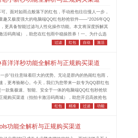
不可。面对如雨点般落下的红包，手动抢包往往慢人一步，
趣又极度强大的电脑端QQ红包秒抢软件——“2026年QQ
力，更具备智能过滤与人性化操作功能。本文将深度拆解其
激活码商城），助您在红包雨中稳操胜券！一、为什么选
来已来，秒抢无限：...
过滤
红包
自动
激活
QQ喜洋洋秒功能全解析与正规购买渠道
人一步”往往意味着巨大的优势。无论是群内的热闹红包雨，
速，更考验耐心。今天，我们为您带来一款专为QQ群红包
”。这是一款集极速、智能、安全于一体的电脑端QQ红包秒抢软
正规购买渠道（拍拍卡激活码商城），助您开启高效抢包
包玩家的必备利器...
红包
精准
过滤
功能
ols功能全解析与正规购买渠道