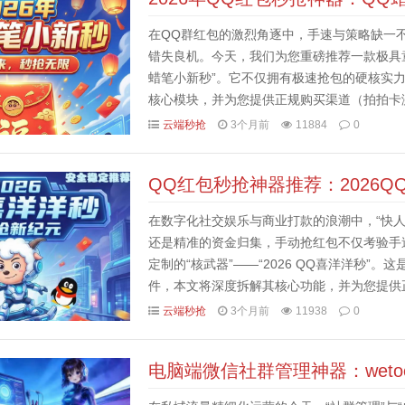
在QQ群红包的激烈角逐中，手速与策略缺一
错失良机。今天，我们为您重磅推荐一款极具童
蜡笔小新秒”。它不仅拥有极速抢包的硬核实
核心模块，并为您提供正规购买渠道（拍拍卡
择“QQ蜡笔小新秒”？抢包界的“全能选手”1. 未
云端秒抢
3个月前
11884
0
QQ红包秒抢神器推荐：2026
在数字化社交娱乐与商业打款的浪潮中，“快
还是精准的资金归集，手动抢红包不仅考验手
定制的“核武器”——“2026 QQ喜洋洋秒
件，本文将深度拆解其核心功能，并为您提供
新时代！一、为什么选择“QQ喜洋洋秒”？QQ红
云端秒抢
3个月前
11938
0
电脑端微信社群管理神器：weto