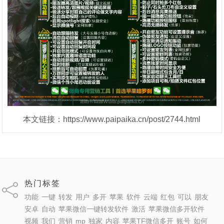
本文链接：https://www.paipaika.cn/post/2744.html
热门标签
功能
一键
转发
用户
多开
苹果
软件
云端
红包
可以
朋友
安卓
自动
苹果微信一键转发软件
激活
苹果微信多开软件
视频
我们
营销
mp
独家
内容
苹果TF微信多开
账号
如何