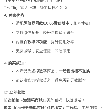
TestFlight官方上架，稳定运行不闪退！
🔥
独家优势
：
适配
阿修罗同款8.0.65微信版本
，兼容性极佳
支持微信多开，轻松切换多个账号
内置
百款增强功能
，提升使用效率
无需越狱，安全便捷，即装即用
⚠
购买须知
：
本产品为虚拟数字商品，
一经售出概不退换
请认准官方授权渠道，避免买到无效版本
👉
立即获取
：
前往
拍拍卡激活码商城
购买外侧码，快速激活！
搜索“拍拍卡激活码商城”或扫描官方二维码
，正品保障，售