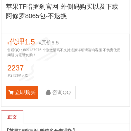
苹果TF暗罗刹官网-外侧码购买以及下载-
阿修罗8065包-不退换
代理1.5
原价6.5
¥
¥
售后QQ：809137976 个别激活码不支持退换详细请咨询客服 不负责使用
问题 介意请勿购！
2237
累计浏览人次
立即购买
咨询QQ
正文
【苹果TF暗罗刹·微信多开专业版】