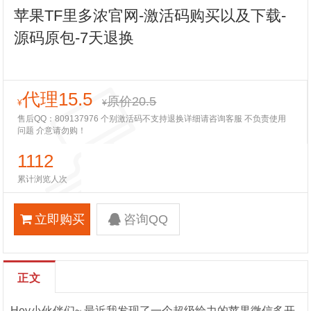
苹果TF里多浓官网-激活码购买以及下载-
源码原包-7天退换
代理15.5
原价20.5
¥
¥
售后QQ：809137976 个别激活码不支持退换详细请咨询客服 不负责使用
问题 介意请勿购！
1112
累计浏览人次
立即购买
咨询QQ
正文
Hey小伙伴们~ 最近我发现了一个超级给力的苹果微信多开