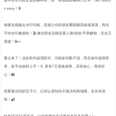
版本密友功能更是隐藏神器，摇一摇就能隐藏聊天记录，保护隐私s
o easy！🔒
独家短视频去水印功能，直接让你的朋友圈视频高级感满满，再也
不怕水印尴尬啦！🎬 微信密友还能设置人脸/指纹/手势解锁，安全又
便捷！🔒👀
重点来了！这款软件超强防封，功能多到数不清，而且操作超级简
单，新手也能秒上手！💪 更有7天退换保障，买得放心，用得舒
心！🛍️
想要激活码的宝子们，记得认准拍拍卡激活码商城哦，安全有保
障！🔐