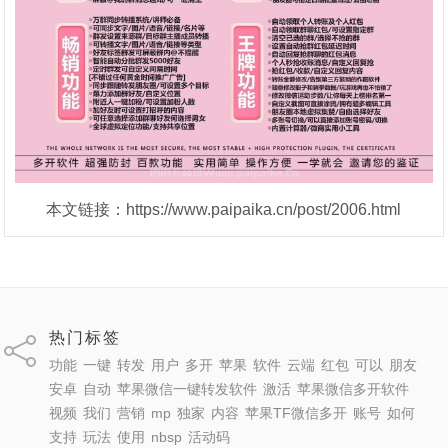
本文链接：https://www.paipaika.cn/post/2006.html
热门标签
功能
一键
转发
用户
多开
苹果
软件
云端
红包
可以
朋友
安卓
自动
苹果微信一键转发软件
激活
苹果微信多开软件
视频
我们
营销
mp
独家
内容
苹果TF微信多开
账号
如何
支持
玩法
使用
nbsp
活动码