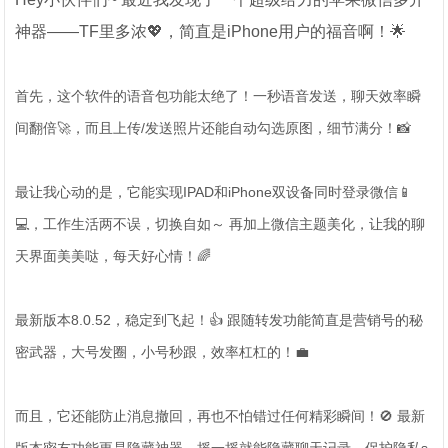
神器——TF里多浓💖，简直是iPhone用户的福音啊！🌟
首先，这个软件的语音包功能太绝了！一秒语音发送，聊天效率瞬
间翻倍🚀，而且上传/发送照片还能自动勾选原图，细节满分！📸
最让我心动的是，它能实现IPAD和iPhone双设备同时登录微信📱
💻，工作生活两不误，切换自如～ 再加上微信主题美化，让我的聊
天界面美美哒，每天好心情！🌈
最新版本8.0.52，稳定到飞起！👍 跟随转发功能简直是营销号的秘
密武器，大号发圈，小号秒跟，效率杠杠的！💼
而且，它还能防止消息撤回，再也不怕错过任何精彩瞬间！🚫 最新