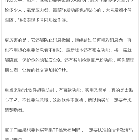
转发文字、图片、视频还能突破超9人限制，想分享给多少人就分享
给多少人，毫无压力😏。跟随转发功能也超贴心的，大号发圈小号
跟随，轻松实现多号同步操作🤩。
更厉害的是，它还能防止消息撤回，拒绝错过任何精彩消息📩，再
也不用担心重要信息看不到啦。最新版本还有密友功能，摇一摇就
能隐藏，保护你的隐私安全🔒。还有智能检测僵尸粉功能，帮你清理
朋友圈，让你的社交更加纯净👫。
重点来啦❗此软件超强防封，有百款功能，实用又简单，真的是太贴
心了💕。不过要注意哦，这款软件不退换，所以购买前一定要考虑
清楚哟🧐。
宝子们如果想要购买苹果TF桃夭福利码，一定要认准拍拍卡激活码