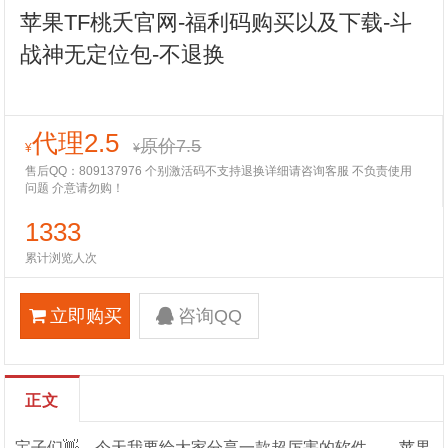
苹果TF桃夭官网-福利码购买以及下载-斗
战神无定位包-不退换
代理2.5
原价7.5
¥
¥
售后QQ：809137976 个别激活码不支持退换详细请咨询客服 不负责使用
问题 介意请勿购！
1333
累计浏览人次
立即购买
咨询QQ
正文
宝子们👋，今天我要给大家分享一款超厉害的软件——苹果