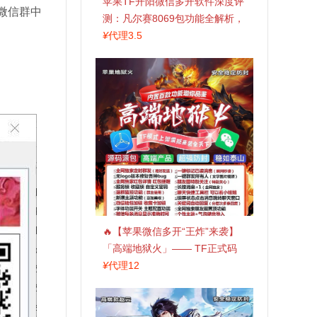
苹果TF开阳微信多开软件深度评
微信群中
测：凡尔赛8069包功能全解析，
TestFlight稳定版上架，激活认准
¥
代理3.5
拍拍卡商城
🔥【苹果微信多开“王炸”来袭】
「高端地狱火」—— TF正式码
+斗战神8073包，7天退换，安全
¥
代理12
防封，多开自由触手可及！