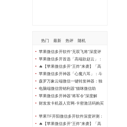
支持
玩法
使用
nbsp
活动码
热门
最新
热评
随机
苹果微信多开软件“无双飞将”深度评
测：TF正式码+7天退换，拍拍卡激活
苹果微信多开首选「高端款赵云」：
码商城正品保障
TF正式码+斗战神8073包，7天退换认
🔥【苹果微信多开“王炸”来袭】「高
准拍拍卡激活码商城
端地狱火」—— TF正式码+斗战神807
苹果微信多开神器「心魔六耳」：斗
3包，7天退换，安全防封，多开自由触
战神8073包+7天退换，认准拍拍卡激
森罗万象云端微信一键转发神器：独
手可及！
活码商城
家源码·安全防封·月卡季卡半年卡年卡
电脑端微信营销利器“猫咪微信助
授权，7天无理由退换！
手”深度评测：7大模块功能全解析，多
苹果微信多开神器“将军令”深度解
卡种授权灵活选
析：8073版本包+TF外侧码，微商营销
财发发卡机器人官网-卡密激活码购买
必备稳定利器
以及下载-天卡月卡季卡年卡授权-不退
苹果TF开阳微信多开软件深度评测：
换
凡尔赛8069包功能全解析，TestFlight
🔥【苹果微信多开“王炸”来袭】「高