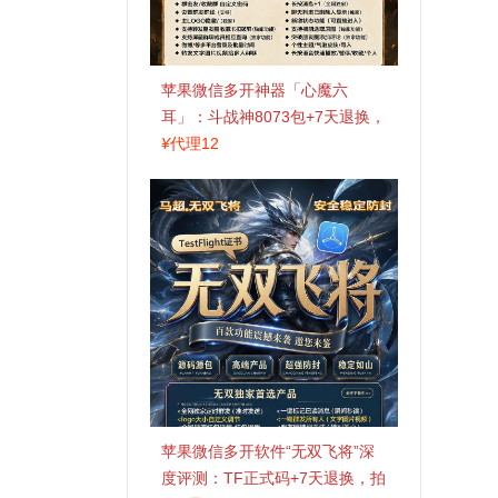
苹果微信多开神器「心魔六
耳」：斗战神8073包+7天退换，
认准拍拍卡激活码商城
¥
代理12
苹果微信多开软件“无双飞将”深
度评测：TF正式码+7天退换，拍