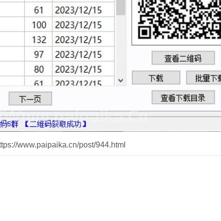
//www.paipaika.cn/post/944.html