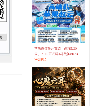
苹果微信多开首选「高端款赵
云」：TF正式码+斗战神8073
包，7天退换认准拍拍卡激活码
¥
代理12
商城