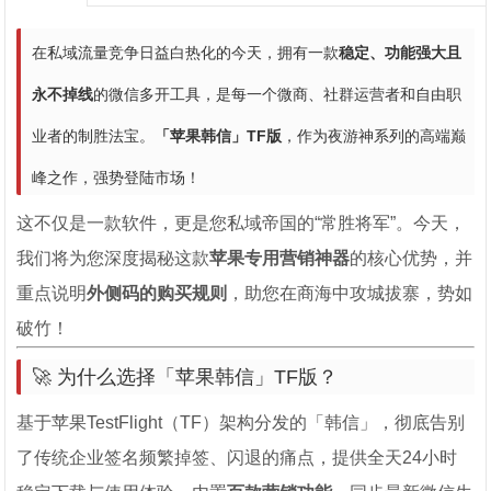
在私域流量竞争日益白热化的今天，拥有一款
稳定、功能强大且
永不掉线
的微信多开工具，是每一个微商、社群运营者和自由职
业者的制胜法宝。
「苹果韩信」TF版
，作为夜游神系列的高端巅
峰之作，强势登陆市场！
这不仅是一款软件，更是您私域帝国的“常胜将军”。今天，
我们将为您深度揭秘这款
苹果专用营销神器
的核心优势，并
重点说明
外侧码的购买规则
，助您在商海中攻城拔寨，势如
破竹！
🚀 为什么选择「苹果韩信」TF版？
基于苹果TestFlight（TF）架构分发的「韩信」，彻底告别
了传统企业签名频繁掉签、闪退的痛点，提供全天24小时