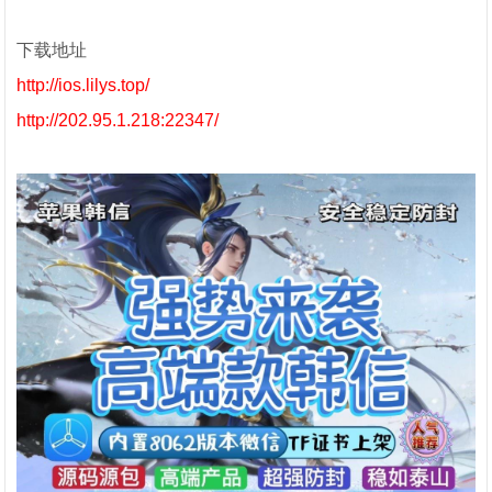
下载地址
http://ios.lilys.top/
http://202.95.1.218:22347/