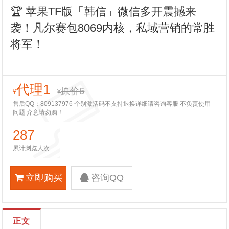
🏆 苹果TF版「韩信」微信多开震撼来
袭！凡尔赛包8069内核，私域营销的常胜
将军！
代理1
原价6
¥
¥
售后QQ：809137976 个别激活码不支持退换详细请咨询客服 不负责使用
问题 介意请勿购！
287
累计浏览人次
立即购买
咨询QQ
正文