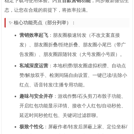
稳定下载与使用体验。内置
百款营销功能
，同步最新微信生
态，让您在合规的前提下，将效率拉满。
✨ 核心功能亮点（部分列举）：
营销效率起飞
：朋友圈极速转发（不改文案直接
发）、朋友圈折叠/拒绝折叠、朋友圈小尾巴（带广
告发圈）、朋友圈跟随转发（大号发圈小号跟）。
私域深度运营
：本地积攒/朋友圈虚拟积攒、自动点
赞/解放双手、检测间隔自由设置、一键已读/去除小
红点、语音转发/主播专用功能。
趣味与安全并存
：游戏作弊/石头剪刀布骰子功能、
开启红包功能显示详情、接收个人红包/自动秒抢、
延迟时间秒抢红包、关键词过滤群聊。
极致个性化
：屏蔽作者/转发后屏蔽上家、定位坐标/