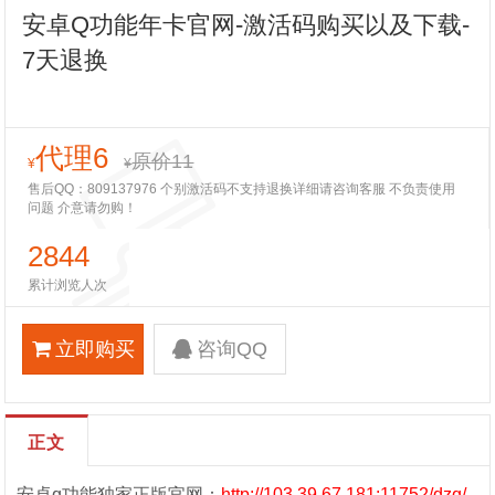
安卓Q功能年卡官网-激活码购买以及下载-
7天退换
代理6
原价11
¥
¥
售后QQ：809137976 个别激活码不支持退换详细请咨询客服 不负责使用
问题 介意请勿购！
2844
累计浏览人次
立即购买
咨询QQ
正文
安卓q功能独家正版官网：
http://103.39.67.181:11752/dzq/