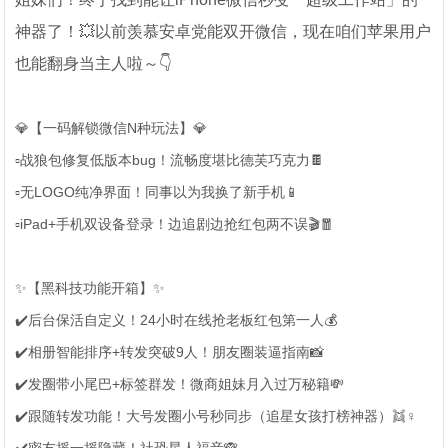
神器了！💥以前羡慕安卓党能双开微信，现在咱们苹果用户
也能翻身当主人啦～👇
💎【一码解锁微信N种玩法】💎
▫️战狼包修复低版本bug！流畅度堪比德芙巧克力🍫
▫️无LOGO纯净界面！同事以为我换了新手机📱
▫️iPad+手机双设备登录！边追剧边抢红包两不误🎬🧧
✨【黑科技功能开箱】✨
✔️后台保活自定义！24小时在线抢老板红包第一人💰
✔️相册智能排序+转发突破9人！朋友圈装逼指南📸
✔️发圈带小尾巴+标签群发！微商姐妹月入过万秘籍💸
✔️跟随转发功能！大号发圈小号秒同步（追星女孩打榜神器）👯♀️