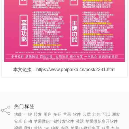
本文链接：https://www.paipaika.cn/post/2281.html
热门标签
功能
一键
转发
用户
多开
苹果
软件
云端
红包
可以
朋友
安卓
自动
苹果微信一键转发软件
激活
苹果微信多开软件
视频
我们
营销
mp
独家
内容
苹果TF微信多开
账号
如何