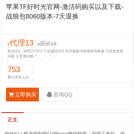
苹果TF好时光官网-激活码购买以及下载-
战狼包8060版本-7天退换
代理13
原价18
¥
¥
售后QQ：809137976 个别激活码不支持退换详细请咨询客服 不负责使用
问题 介意请勿购！
753
累计浏览人次
立即购买
咨询QQ
正文
姐妹们！终于找到能让iPhone微信秒变「超级工作站」的