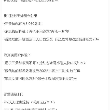
✔️密友摇一摇隐藏！社恐星人福音🙈
🛡️【防封王炸组合】🛡️
▫️完美适配官方8.060版本！
▫️消息撤回拦截！再也不用跪求"再说一遍"💬
▫️百款功能一键激活！入口自定义（点1次常规/2次隐身模式）🔑
💬真实用户体验：
"用了三天彻底离不开！抢红包永远比别人快0.1秒"🏃♀️
"做代购的群发效率提升200%！客户主动找上门"🛍️
"追星女孩同时运营5个账号！数据冲顶不是梦"🌟
🎁重磅福利：
✅7天无理由退换（试用无压力！）