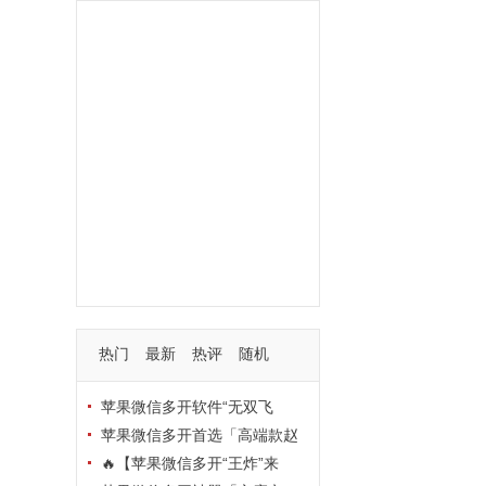
功能
一键
转发
用户
多开
苹果
软件
云端
红包
可以
朋友
安卓
自动
苹果微信一键转发软件
激活
苹果微信多开软件
视频
我们
营销
mp
独家
内容
苹果TF微信多开
账号
如何
支持
玩法
使用
nbsp
活动码
热门
最新
热评
随机
苹果微信多开软件“无双飞
将”深度评测：TF正式码+7天退
苹果微信多开首选「高端款赵
换，拍拍卡激活码商城正品保障
云」：TF正式码+斗战神8073
🔥【苹果微信多开“王炸”来