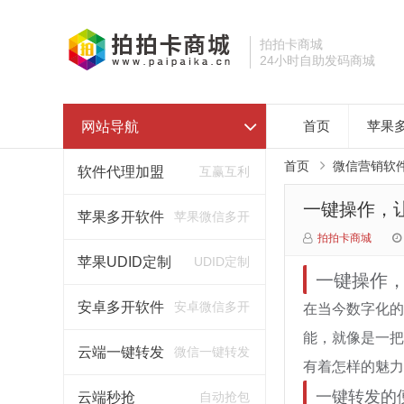
拍拍卡商城
24小时自助发码商城
网站导航
首页
苹果
首页
微信营销软
软件代理加盟
互赢互利
一键操作，
苹果多开软件
苹果微信多开
拍拍卡商城
苹果UDID定制
UDID定制
一键操作
在当今数字化的
安卓多开软件
安卓微信多开
能，就像是一把
云端一键转发
微信一键转发
有着怎样的魅力
一键转发的
云端秒抢
自动抢包