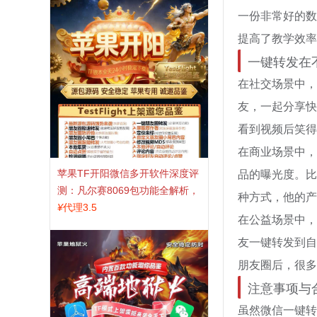
一份非常好的数
提高了教学效率
一键转发在
在社交场景中，
友，一起分享快
看到视频后笑得
在商业场景中，
品的曝光度。比
苹果TF开阳微信多开软件深度评
测：凡尔赛8069包功能全解析，
种方式，他的产
TestFlight稳定版上架，激活认准
¥
代理3.5
在公益场景中，
拍拍卡商城
友一键转发到自
朋友圈后，很多
注意事项与
虽然微信一键转