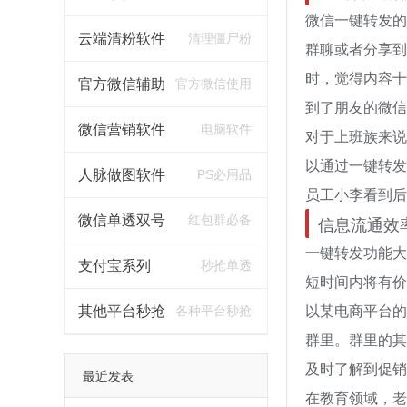
微信一键转发的
云端清粉软件
清理僵尸粉
群聊或者分享到
时，觉得内容十
官方微信辅助
官方微信使用
到了朋友的微信
微信营销软件
电脑软件
对于上班族来说
以通过一键转发
人脉做图软件
PS必用品
员工小李看到后
信息流通效
微信单透双号
红包群必备
一键转发功能大
支付宝系列
秒抢单透
短时间内将有价
以某电商平台的
其他平台秒抢
各种平台秒抢
群里。群里的其
及时了解到促销
最近发表
在教育领域，老