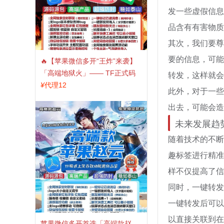
发一些虚假信息
品含有有害物质
其次，我们要尊
要的信息，可能
🔥【苹果微信多开“王炸”来袭】
「高端地狱火」—— TF正式码
转发，这样就会
+斗战神8073包，7天退换，安全
¥
代理12
此外，对于一些
防封，多开自由触手可及！
出去，可能会造
未来发展趋
随着技术的不断
趣标签进行精准
样不仅提高了信
同时，一键转发
一键转发后可以
以直接关联到在
苹果微信多开首选「高端款赵