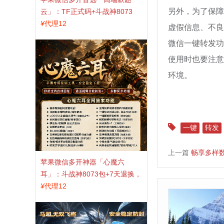
另外，为了保障
云」：TF正式码+斗战神8073
包，7天退换认准拍拍卡激活码
¥
代理12
虚假信息、不良
商城
微信一键转发功
使用时也要注意
环境。
一键
转发
上一篇
畅享多样
苹果微信多开神器「心魔六
耳」：斗战神8073包+7天退换，
认准拍拍卡激活码商城
¥
代理12