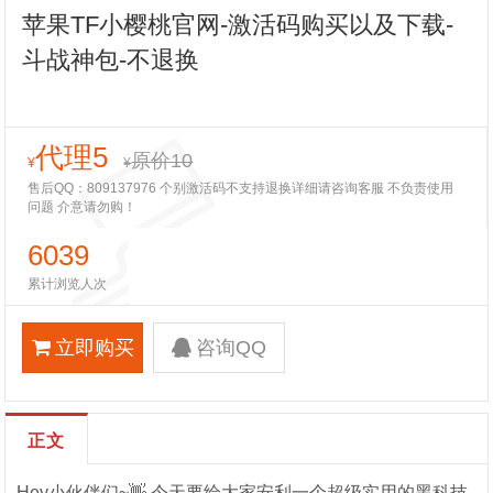
苹果TF小樱桃官网-激活码购买以及下载-
斗战神包-不退换
代理5
原价10
¥
¥
售后QQ：809137976 个别激活码不支持退换详细请咨询客服 不负责使用
问题 介意请勿购！
6039
累计浏览人次
立即购买
咨询QQ
正文
Hey小伙伴们~👋 今天要给大家安利一个超级实用的黑科技