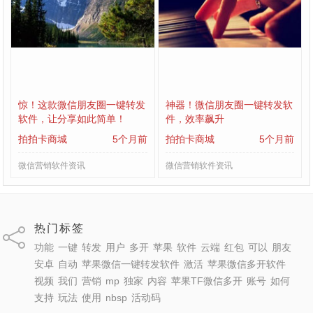
惊！这款微信朋友圈一键转发
神器！微信朋友圈一键转发软
软件，让分享如此简单！
件，效率飙升
拍拍卡商城
5个月前
拍拍卡商城
5个月前
微信营销软件资讯
微信营销软件资讯
热门标签
功能
一键
转发
用户
多开
苹果
软件
云端
红包
可以
朋友
安卓
自动
苹果微信一键转发软件
激活
苹果微信多开软件
视频
我们
营销
mp
独家
内容
苹果TF微信多开
账号
如何
支持
玩法
使用
nbsp
活动码