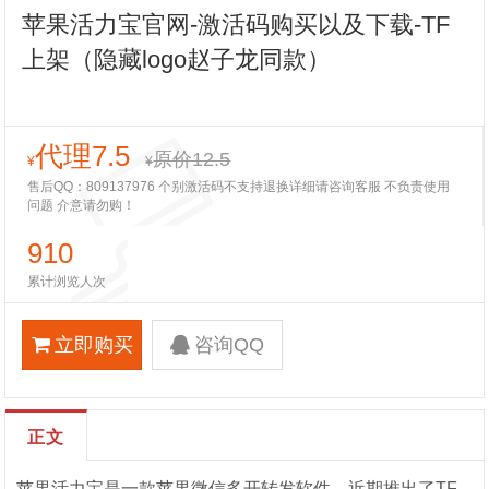
苹果活力宝官网-激活码购买以及下载-TF
上架（隐藏logo赵子龙同款）
代理7.5
原价12.5
¥
¥
售后QQ：809137976 个别激活码不支持退换详细请咨询客服 不负责使用
问题 介意请勿购！
910
累计浏览人次
立即购买
咨询QQ
正文
苹果活力宝是一款苹果微信多开转发软件。近期推出了TF