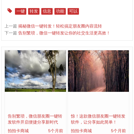
一键
转发
信息
功能
可以
上一篇
揭秘微信一键转发！轻松搞定朋友圈内容流转
下一篇
告别繁琐，微信一键转发让你的社交生活更高效！
告别繁琐，微信朋友圈一键转
惊！这款微信朋友圈一键转发
发软件开启便捷分享新时代
软件，让分享如此简单！
拍拍卡商城
5个月前
拍拍卡商城
5个月前