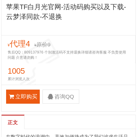
苹果TF白月光官网-活动码购买以及下载-
云梦泽同款-不退换
代理4
原价9
¥
¥
售后QQ：809137976 个别激活码不支持退换详细请咨询客服 不负责使用
问题 介意请勿购！
1005
累计浏览人次
立即购买
咨询QQ
正文
在数字时代的浪潮中，高效与便捷成为了我们追求生活品