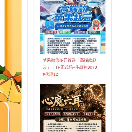
苹果微信多开首选「高端款赵
云」：TF正式码+斗战神8073
包，7天退换认准拍拍卡激活码
¥
代理12
商城