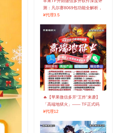
苹果TF开阳微信多开软件深度评
测：凡尔赛8069包功能全解析，
TestFlight稳定版上架，激活认准
¥
代理3.5
拍拍卡商城
🔥【苹果微信多开“王炸”来袭】
「高端地狱火」—— TF正式码
+斗战神8073包，7天退换，安全
¥
代理12
防封，多开自由触手可及！