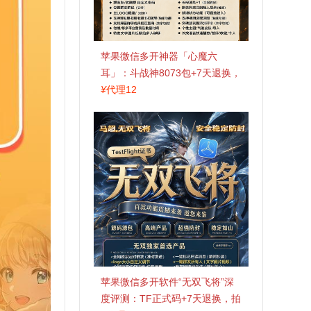
苹果微信多开神器「心魔六
耳」：斗战神8073包+7天退换，
认准拍拍卡激活码商城
¥
代理12
苹果微信多开软件“无双飞将”深
度评测：TF正式码+7天退换，拍