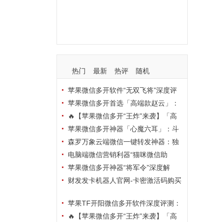
支持
玩法
使用
nbsp
活动码
热门
最新
热评
随机
苹果微信多开软件“无双飞将”深度评
测：TF正式码+7天退换，拍拍卡激活
苹果微信多开首选「高端款赵云」：
码商城正品保障
TF正式码+斗战神8073包，7天退换认
🔥【苹果微信多开“王炸”来袭】「高
准拍拍卡激活码商城
端地狱火」—— TF正式码+斗战神807
苹果微信多开神器「心魔六耳」：斗
3包，7天退换，安全防封，多开自由触
战神8073包+7天退换，认准拍拍卡激
森罗万象云端微信一键转发神器：独
手可及！
活码商城
家源码·安全防封·月卡季卡半年卡年卡
电脑端微信营销利器“猫咪微信助
授权，7天无理由退换！
手”深度评测：7大模块功能全解析，多
苹果微信多开神器“将军令”深度解
卡种授权灵活选
析：8073版本包+TF外侧码，微商营销
财发发卡机器人官网-卡密激活码购买
必备稳定利器
以及下载-天卡月卡季卡年卡授权-不退
苹果TF开阳微信多开软件深度评测：
换
凡尔赛8069包功能全解析，TestFlight
🔥【苹果微信多开“王炸”来袭】「高