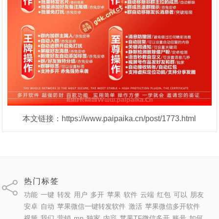
本文链接：https://www.paipaika.cn/post/1773.html
热门标签
功能
一键
转发
用户
多开
苹果
软件
云端
红包
可以
朋友
安卓
自动
苹果微信一键转发软件
激活
苹果微信多开软件
视频
我们
营销
mp
独家
内容
苹果TF微信多开
账号
如何