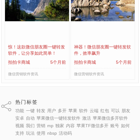
惊！这款微信朋友圈一键转发
神器！微信朋友圈一键转发软
软件，让分享如此简单！
件，效率飙升
拍拍卡商城
5个月前
拍拍卡商城
5个月前
微信营销软件资讯
微信营销软件资讯
热门标签
功能
一键
转发
用户
多开
苹果
软件
云端
红包
可以
朋友
安卓
自动
苹果微信一键转发软件
激活
苹果微信多开软件
视频
我们
营销
mp
独家
内容
苹果TF微信多开
账号
如何
支持
玩法
使用
nbsp
活动码