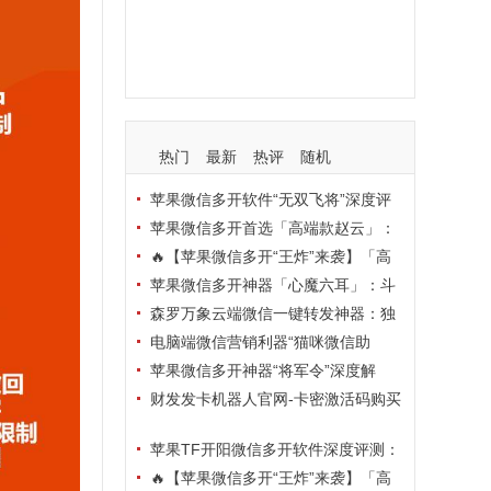
支持
玩法
使用
nbsp
活动码
热门
最新
热评
随机
苹果微信多开软件“无双飞将”深度评
测：TF正式码+7天退换，拍拍卡激活
苹果微信多开首选「高端款赵云」：
码商城正品保障
TF正式码+斗战神8073包，7天退换认
🔥【苹果微信多开“王炸”来袭】「高
准拍拍卡激活码商城
端地狱火」—— TF正式码+斗战神807
苹果微信多开神器「心魔六耳」：斗
3包，7天退换，安全防封，多开自由触
战神8073包+7天退换，认准拍拍卡激
森罗万象云端微信一键转发神器：独
手可及！
活码商城
家源码·安全防封·月卡季卡半年卡年卡
电脑端微信营销利器“猫咪微信助
授权，7天无理由退换！
手”深度评测：7大模块功能全解析，多
苹果微信多开神器“将军令”深度解
卡种授权灵活选
析：8073版本包+TF外侧码，微商营销
财发发卡机器人官网-卡密激活码购买
必备稳定利器
以及下载-天卡月卡季卡年卡授权-不退
苹果TF开阳微信多开软件深度评测：
换
凡尔赛8069包功能全解析，TestFlight
🔥【苹果微信多开“王炸”来袭】「高