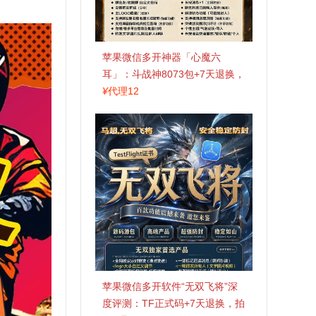
苹果微信多开神器「心魔六
耳」：斗战神8073包+7天退换，
认准拍拍卡激活码商城
¥
代理12
苹果微信多开软件“无双飞将”深
度评测：TF正式码+7天退换，拍