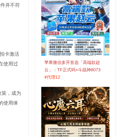
软件并不符
拍卡激活
苹果微信多开首选「高端款赵
在使用过
云」：TF正式码+斗战神8073
包，7天退换认准拍拍卡激活码
¥
代理12
商城
政策，成为
的使用体