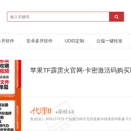
多开软件
安卓多开软件
UDID定制
云端一键转发
苹果TF霹雳火官网-卡密激活码购买以
代理8
原价13
¥
¥
售后QQ：809137976 个别激活码不支持退换详细请咨询客服 