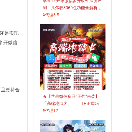
苹果TF开阳微信多开软件深度评
测：凡尔赛8069包功能全解析，
TestFlight稳定版上架，激活认准
¥
代理3.5
拍拍卡商城
还是实现
多开微信
而且更符合
🔥【苹果微信多开“王炸”来袭】
「高端地狱火」—— TF正式码
+斗战神8073包，7天退换，安全
¥
代理12
防封，多开自由触手可及！