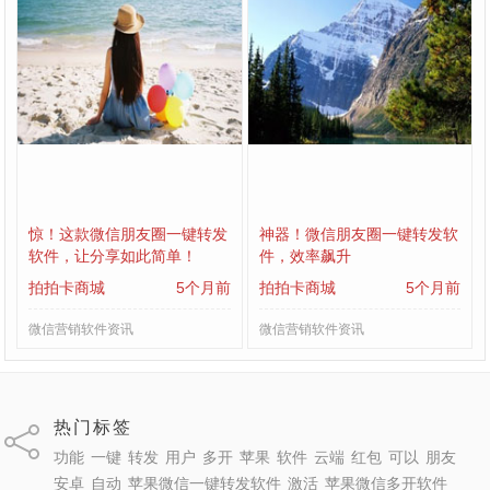
惊！这款微信朋友圈一键转发
神器！微信朋友圈一键转发软
软件，让分享如此简单！
件，效率飙升
拍拍卡商城
5个月前
拍拍卡商城
5个月前
微信营销软件资讯
微信营销软件资讯
热门标签
功能
一键
转发
用户
多开
苹果
软件
云端
红包
可以
朋友
安卓
自动
苹果微信一键转发软件
激活
苹果微信多开软件