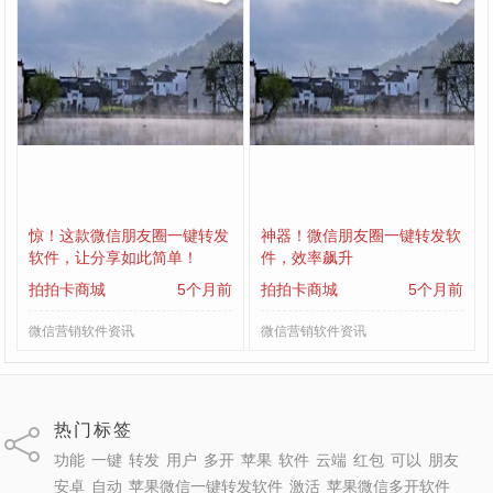
惊！这款微信朋友圈一键转发
神器！微信朋友圈一键转发软
软件，让分享如此简单！
件，效率飙升
拍拍卡商城
5个月前
拍拍卡商城
5个月前
微信营销软件资讯
微信营销软件资讯
热门标签
功能
一键
转发
用户
多开
苹果
软件
云端
红包
可以
朋友
安卓
自动
苹果微信一键转发软件
激活
苹果微信多开软件