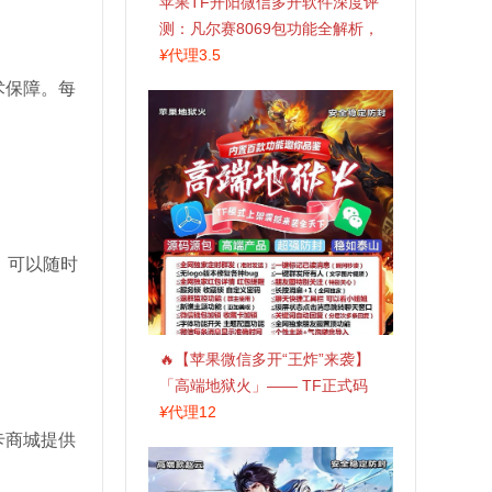
苹果TF开阳微信多开软件深度评
测：凡尔赛8069包功能全解析，
TestFlight稳定版上架，激活认准
¥
代理3.5
拍拍卡商城
术保障。每
，可以随时
🔥【苹果微信多开“王炸”来袭】
「高端地狱火」—— TF正式码
+斗战神8073包，7天退换，安全
¥
代理12
防封，多开自由触手可及！
卡商城提供