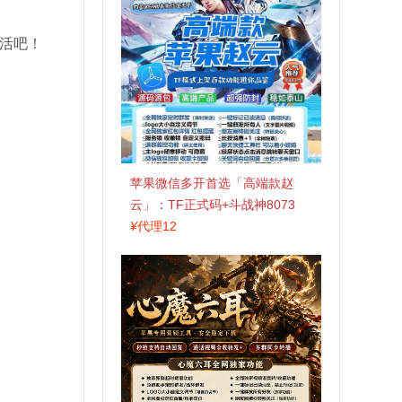
生活吧！
苹果微信多开首选「高端款赵
云」：TF正式码+斗战神8073
包，7天退换认准拍拍卡激活码
¥
代理12
商城