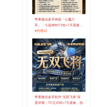
苹果微信多开神器「心魔六
耳」：斗战神8073包+7天退换，
认准拍拍卡激活码商城
¥
代理12
苹果微信多开软件“无双飞将”深
度评测：TF正式码+7天退换，拍