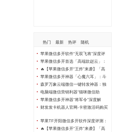
支持
玩法
使用
nbsp
活动码
热门
最新
热评
随机
苹果微信多开软件“无双飞将”深度评
测：TF正式码+7天退换，拍拍卡激活
苹果微信多开首选「高端款赵云」：
码商城正品保障
TF正式码+斗战神8073包，7天退换认
🔥【苹果微信多开“王炸”来袭】「高
准拍拍卡激活码商城
端地狱火」—— TF正式码+斗战神807
苹果微信多开神器「心魔六耳」：斗
3包，7天退换，安全防封，多开自由触
战神8073包+7天退换，认准拍拍卡激
森罗万象云端微信一键转发神器：独
手可及！
活码商城
家源码·安全防封·月卡季卡半年卡年卡
电脑端微信营销利器“猫咪微信助
授权，7天无理由退换！
手”深度评测：7大模块功能全解析，多
苹果微信多开神器“将军令”深度解
卡种授权灵活选
析：8073版本包+TF外侧码，微商营销
财发发卡机器人官网-卡密激活码购买
必备稳定利器
以及下载-天卡月卡季卡年卡授权-不退
苹果TF开阳微信多开软件深度评测：
换
凡尔赛8069包功能全解析，TestFlight
🔥【苹果微信多开“王炸”来袭】「高