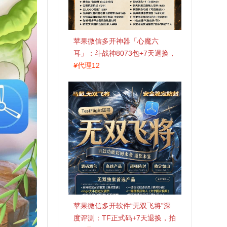
苹果微信多开神器「心魔六
耳」：斗战神8073包+7天退换，
认准拍拍卡激活码商城
¥
代理12
苹果微信多开软件“无双飞将”深
度评测：TF正式码+7天退换，拍