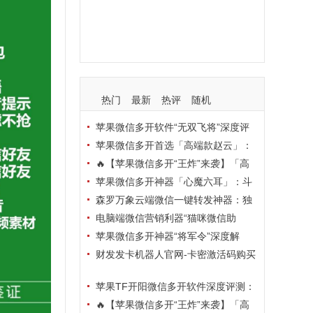
支持
玩法
使用
nbsp
活动码
热门
最新
热评
随机
苹果微信多开软件“无双飞将”深度评
测：TF正式码+7天退换，拍拍卡激活
苹果微信多开首选「高端款赵云」：
码商城正品保障
TF正式码+斗战神8073包，7天退换认
🔥【苹果微信多开“王炸”来袭】「高
准拍拍卡激活码商城
端地狱火」—— TF正式码+斗战神807
苹果微信多开神器「心魔六耳」：斗
3包，7天退换，安全防封，多开自由触
战神8073包+7天退换，认准拍拍卡激
森罗万象云端微信一键转发神器：独
手可及！
活码商城
家源码·安全防封·月卡季卡半年卡年卡
电脑端微信营销利器“猫咪微信助
授权，7天无理由退换！
手”深度评测：7大模块功能全解析，多
苹果微信多开神器“将军令”深度解
卡种授权灵活选
析：8073版本包+TF外侧码，微商营销
财发发卡机器人官网-卡密激活码购买
必备稳定利器
以及下载-天卡月卡季卡年卡授权-不退
苹果TF开阳微信多开软件深度评测：
换
凡尔赛8069包功能全解析，TestFlight
🔥【苹果微信多开“王炸”来袭】「高