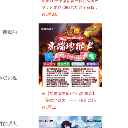
苹果TF开阳微信多开软件深度评
测：凡尔赛8069包功能全解析，
TestFlight稳定版上架，激活认准
¥
代理3.5
拍拍卡商城
、幽默的
再受到视
🔥【苹果微信多开“王炸”来袭】
「高端地狱火」—— TF正式码
+斗战神8073包，7天退换，安全
¥
代理12
防封，多开自由触手可及！
件的强大