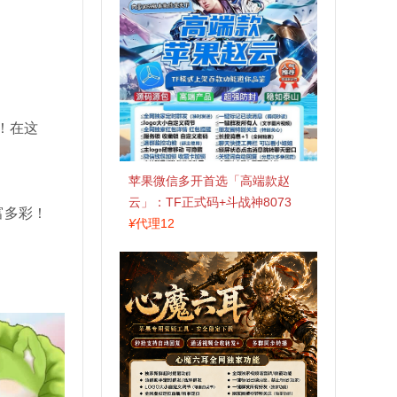
！在这
苹果微信多开首选「高端款赵
云」：TF正式码+斗战神8073
富多彩！
包，7天退换认准拍拍卡激活码
¥
代理12
商城