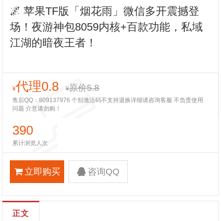
🌌 苹果TF版「烟花雨」微信多开震撼登
场！夜游神包8059内核+百款功能，私域
江湖的暗夜王者！
代理0.8
原价5.8
¥
¥
售后QQ：809137976 个别激活码不支持退换详细请咨询客服 不负责使用
问题 介意请勿购！
390
累计浏览人次
立即购买
咨询QQ
正文