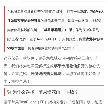
在私域流量精细化运营的“暗夜江湖”中，拥有一款
稳定、功能强大
且如暗夜守护者般可靠
的微信多开工具，是每一位微商、社群运
营者称霸私域的关键。
「苹果烟花雨」TF版
，作为夜游神系列
的“王者”之作，基于TestFlight（TF）架构打造，内置
夜游神包80
59版本微信
，携百种独家营销功能霸气登场！
这不仅是一款软件，更是您私域江湖中的“暗夜王者”。今
天，我们将为您深度解析这款
苹果专用微信多开
的核心优
势，并重点说明
外侧码的购买规则
，助您在商海中如鱼得
水，掌控全局！
🚀 为什么选择「苹果烟花雨」TF版？
基于苹果TestFlight（TF）架构分发的「烟花雨」版，彻底