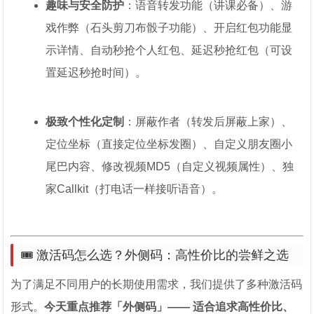
趣味与安全防护
：语音转发功能（讲课必备）、游
戏作弊（石头剪刀布骰子功能）、开启红包功能显
示详情、自动秒抢个人红包、延迟秒抢红包（可设
置延迟秒抢时间）。
极致个性化定制
：屏蔽作者（转发后屏蔽上家）、
定位坐标（直接定位坐标发圈）、自定义朋友圈小
尾巴内容、修改视频MD5（自定义视频属性）、独
家Callkit（打电话一样接听语音）。
🎟️ 激活码怎么选？外侧码：高性价比的尝鲜之选
为了满足不同用户的长期使用需求，我们提供了多种激活码
形式。
今天重点推荐「外侧码」—— 适合追求高性价比、