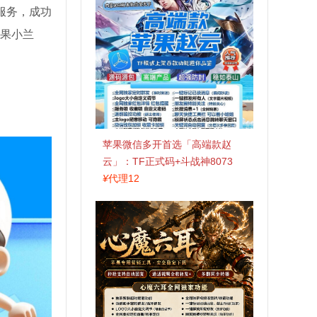
服务，成功
苹果小兰
苹果微信多开首选「高端款赵
云」：TF正式码+斗战神8073
包，7天退换认准拍拍卡激活码
¥
代理12
商城