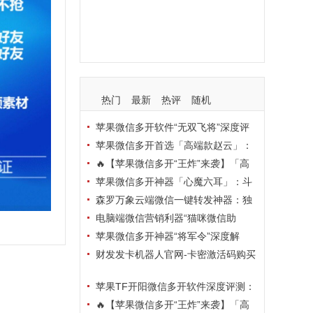
支持
玩法
使用
nbsp
活动码
热门
最新
热评
随机
苹果微信多开软件“无双飞将”深度评
测：TF正式码+7天退换，拍拍卡激活
苹果微信多开首选「高端款赵云」：
码商城正品保障
TF正式码+斗战神8073包，7天退换认
🔥【苹果微信多开“王炸”来袭】「高
准拍拍卡激活码商城
端地狱火」—— TF正式码+斗战神807
苹果微信多开神器「心魔六耳」：斗
3包，7天退换，安全防封，多开自由触
战神8073包+7天退换，认准拍拍卡激
森罗万象云端微信一键转发神器：独
手可及！
活码商城
家源码·安全防封·月卡季卡半年卡年卡
电脑端微信营销利器“猫咪微信助
授权，7天无理由退换！
手”深度评测：7大模块功能全解析，多
苹果微信多开神器“将军令”深度解
卡种授权灵活选
析：8073版本包+TF外侧码，微商营销
财发发卡机器人官网-卡密激活码购买
必备稳定利器
以及下载-天卡月卡季卡年卡授权-不退
苹果TF开阳微信多开软件深度评测：
换
凡尔赛8069包功能全解析，TestFlight
🔥【苹果微信多开“王炸”来袭】「高