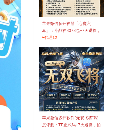
苹果微信多开神器「心魔六
耳」：斗战神8073包+7天退换，
认准拍拍卡激活码商城
¥
代理12
苹果微信多开软件“无双飞将”深
度评测：TF正式码+7天退换，拍