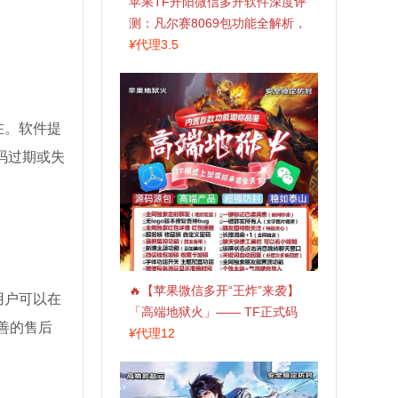
苹果TF开阳微信多开软件深度评
测：凡尔赛8069包功能全解析，
TestFlight稳定版上架，激活认准
¥
代理3.5
拍拍卡商城
在。软件提
码过期或失
🔥【苹果微信多开“王炸”来袭】
用户可以在
「高端地狱火」—— TF正式码
善的售后
+斗战神8073包，7天退换，安全
¥
代理12
防封，多开自由触手可及！