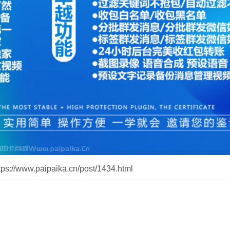
//www.paipaika.cn/post/1434.html