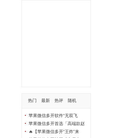
功能
一键
转发
用户
多开
苹果
软件
云端
红包
可以
朋友
安卓
自动
苹果微信一键转发软件
激活
苹果微信多开软件
视频
我们
营销
mp
独家
内容
苹果TF微信多开
账号
如何
支持
玩法
使用
nbsp
活动码
热门
最新
热评
随机
苹果微信多开软件“无双飞
将”深度评测：TF正式码+7天退
苹果微信多开首选「高端款赵
换，拍拍卡激活码商城正品保障
云」：TF正式码+斗战神8073
🔥【苹果微信多开“王炸”来