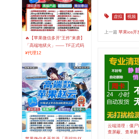
虚拟
视频
上一篇
苹果ios
🔥【苹果微信多开“王炸”来袭】
「高端地狱火」—— TF正式码
+斗战神8073包，7天退换，安全
¥
代理12
防封，多开自由触手可及！
云端清理：僵尸
查屏蔽、查单删
苹果微信多开首选「高端款赵