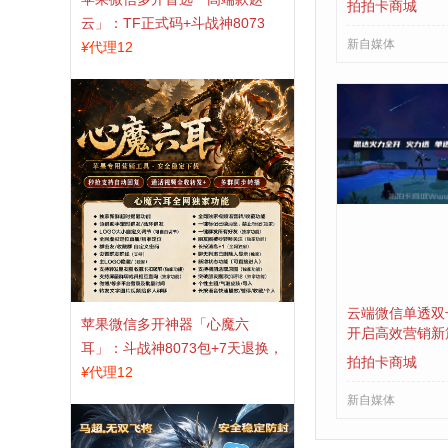
拍拍卡商城
云」：TF正式码+斗战神8073
新自媒体
包，7天退换认准拍拍卡激活码
¥
代理12
商城
云端微信单透双
苹果微信多开神器「心魔六
开启高效营销新
耳」：斗战神8073包+7天退换，
拍拍卡商城
认准拍拍卡激活码商城
¥
代理12
新自媒体