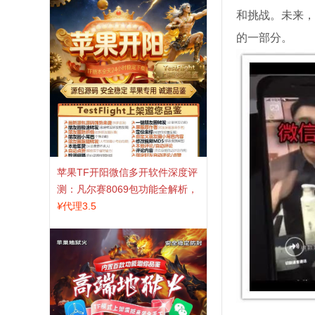
和挑战。未来，
的一部分。
苹果TF开阳微信多开软件深度评
测：凡尔赛8069包功能全解析，
TestFlight稳定版上架，激活认准
¥
代理3.5
拍拍卡商城