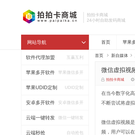
拍拍卡商城
24小时自助发码商城
网站导航
首页
苹果
首页
新自媒体
软件代理加盟
互赢互利
微信虚拟视
苹果多开软件
苹果微信多开
拍拍卡商城
苹果UDID定制
UDID定制
在当今数字化高
安卓多开软件
安卓微信多开
不断尝试将虚拟
云端一键转发
微信一键转发
微信虚拟视频是
频，用户可以在
云端秒抢
自动抢包