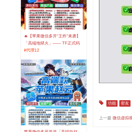
🔥【苹果微信多开“王炸”来袭】
「高端地狱火」—— TF正式码
+斗战神8073包，7天退换，安全
¥
代理12
防封，多开自由触手可及！
功能
密友
上一篇
微信虚拟
苹果微信多开首选「高端款赵