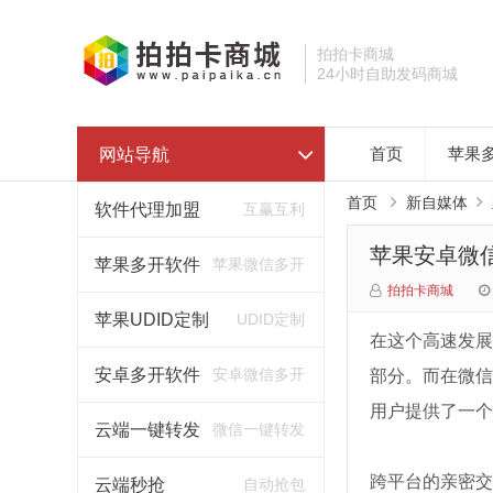
拍拍卡商城
24小时自助发码商城
网站导航
首页
苹果
首页
新自媒体
软件代理加盟
互赢互利
​苹果安卓
苹果多开软件
苹果微信多开
拍拍卡商城
苹果UDID定制
UDID定制
在这个高速发展
安卓多开软件
安卓微信多开
部分。而在微信
用户提供了一个
云端一键转发
微信一键转发
跨平台的亲密交
云端秒抢
自动抢包