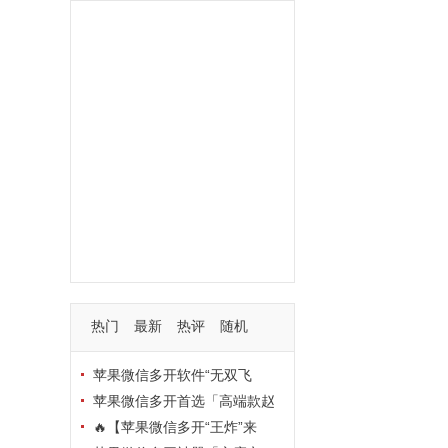
功能
一键
转发
用户
多开
苹果
软件
云端
红包
可以
朋友
安卓
自动
苹果微信一键转发软件
激活
苹果微信多开软件
视频
我们
营销
mp
独家
内容
苹果TF微信多开
账号
如何
支持
玩法
使用
nbsp
活动码
热门
最新
热评
随机
苹果微信多开软件“无双飞
将”深度评测：TF正式码+7天退
苹果微信多开首选「高端款赵
换，拍拍卡激活码商城正品保障
云」：TF正式码+斗战神8073
🔥【苹果微信多开“王炸”来