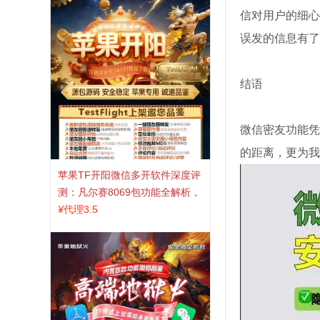
信对用户的细心
误发的信息有了
结语
微信密友功能凭
的距离，更为我
苹果TF开阳微信多开软件深度评
测：凡尔赛8069包功能全解析，
TestFlight稳定版上架，激活认准
¥
代理3.5
拍拍卡商城