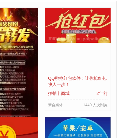
传大视频软件：重
QQ秒抢红包软件：让你抢红包
分享体验
快人一步！
2年前
拍拍卡商城
2年前
1158 人次浏览
新自媒体
1449 人次浏览