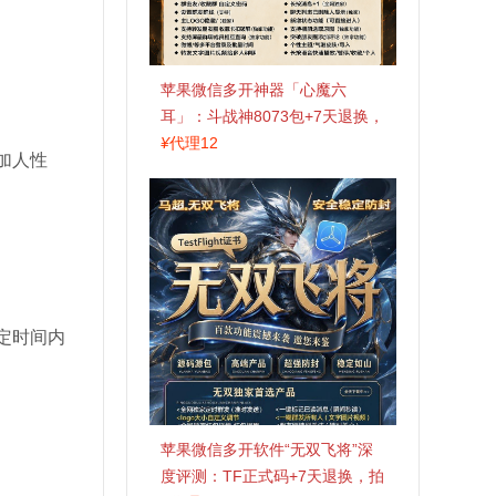
苹果微信多开神器「心魔六
耳」：斗战神8073包+7天退换，
认准拍拍卡激活码商城
¥
代理12
加人性
定时间内
苹果微信多开软件“无双飞将”深
度评测：TF正式码+7天退换，拍