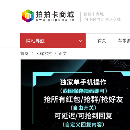
拍拍卡商城
24小时自助发码商城
网站导航
首页
苹果
首页
云端秒抢
正文