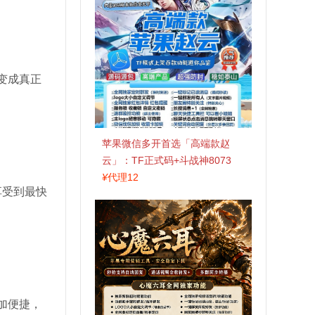
变成真正
苹果微信多开首选「高端款赵
云」：TF正式码+斗战神8073
包，7天退换认准拍拍卡激活码
¥
代理12
享受到最快
商城
加便捷，