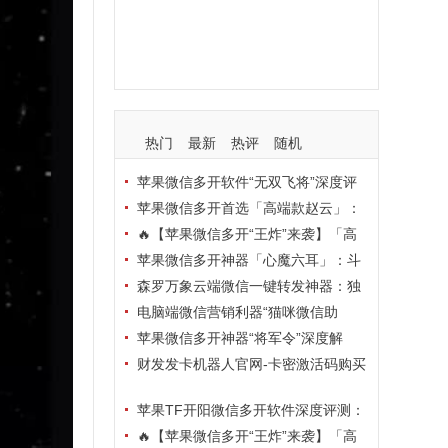
支持
玩法
使用
nbsp
活动码
热门
最新
热评
随机
苹果微信多开软件“无双飞将”深度评
测：TF正式码+7天退换，拍拍卡激活
苹果微信多开首选「高端款赵云」：
码商城正品保障
TF正式码+斗战神8073包，7天退换认
🔥【苹果微信多开“王炸”来袭】「高
准拍拍卡激活码商城
端地狱火」—— TF正式码+斗战神807
苹果微信多开神器「心魔六耳」：斗
3包，7天退换，安全防封，多开自由触
战神8073包+7天退换，认准拍拍卡激
森罗万象云端微信一键转发神器：独
手可及！
活码商城
家源码·安全防封·月卡季卡半年卡年卡
电脑端微信营销利器“猫咪微信助
授权，7天无理由退换！
手”深度评测：7大模块功能全解析，多
苹果微信多开神器“将军令”深度解
卡种授权灵活选
析：8073版本包+TF外侧码，微商营销
财发发卡机器人官网-卡密激活码购买
必备稳定利器
以及下载-天卡月卡季卡年卡授权-不退
苹果TF开阳微信多开软件深度评测：
换
凡尔赛8069包功能全解析，TestFlight
🔥【苹果微信多开“王炸”来袭】「高