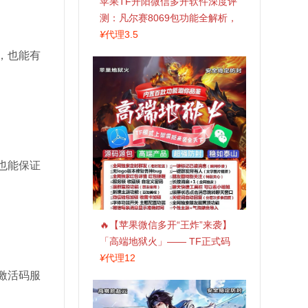
苹果TF开阳微信多开软件深度评
测：凡尔赛8069包功能全解析，
TestFlight稳定版上架，激活认准
¥
代理3.5
拍拍卡商城
，也能有
也能保证
🔥【苹果微信多开“王炸”来袭】
「高端地狱火」—— TF正式码
+斗战神8073包，7天退换，安全
¥
代理12
防封，多开自由触手可及！
激活码服