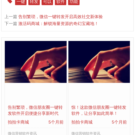
一键
转发
可以
软件
功能
上一篇
告别繁琐，微信一键转发开启高效社交新体验
下一篇
激活码商城：解锁海量资源的奇幻宝藏地！
告别繁琐，微信朋友圈一键转
惊！这款微信朋友圈一键转发
发软件开启便捷分享新时代
软件，让分享如此简单！
拍拍卡商城
5个月前
拍拍卡商城
5个月前
微信营销软件资讯
微信营销软件资讯