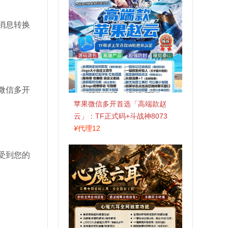
消息转换
微信多开
苹果微信多开首选「高端款赵
云」：TF正式码+斗战神8073
包，7天退换认准拍拍卡激活码
¥
代理12
商城
受到您的