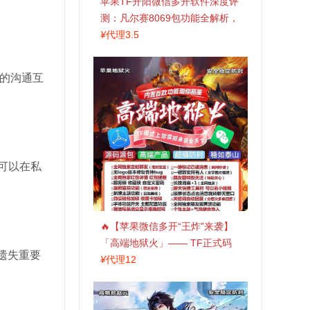
苹果TF开阳微信多开软件深度评
测：凡尔赛8069包功能全解析，
TestFlight稳定版上架，激活认准
¥
代理3.5
拍拍卡商城
的沟通互
可以在私
🔥【苹果微信多开“王炸”来袭】
「高端地狱火」—— TF正式码
遗失重要
+斗战神8073包，7天退换，安全
¥
代理12
防封，多开自由触手可及！