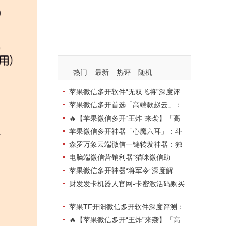
支持
玩法
使用
nbsp
活动码
热门
最新
热评
随机
苹果微信多开软件“无双飞将”深度评
测：TF正式码+7天退换，拍拍卡激活
苹果微信多开首选「高端款赵云」：
码商城正品保障
TF正式码+斗战神8073包，7天退换认
🔥【苹果微信多开“王炸”来袭】「高
准拍拍卡激活码商城
端地狱火」—— TF正式码+斗战神807
苹果微信多开神器「心魔六耳」：斗
3包，7天退换，安全防封，多开自由触
战神8073包+7天退换，认准拍拍卡激
森罗万象云端微信一键转发神器：独
手可及！
活码商城
家源码·安全防封·月卡季卡半年卡年卡
电脑端微信营销利器“猫咪微信助
授权，7天无理由退换！
手”深度评测：7大模块功能全解析，多
苹果微信多开神器“将军令”深度解
卡种授权灵活选
析：8073版本包+TF外侧码，微商营销
财发发卡机器人官网-卡密激活码购买
必备稳定利器
以及下载-天卡月卡季卡年卡授权-不退
苹果TF开阳微信多开软件深度评测：
换
凡尔赛8069包功能全解析，TestFlight
🔥【苹果微信多开“王炸”来袭】「高