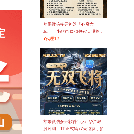
苹果微信多开神器「心魔六
耳」：斗战神8073包+7天退换，
认准拍拍卡激活码商城
¥
代理12
苹果微信多开软件“无双飞将”深
度评测：TF正式码+7天退换，拍