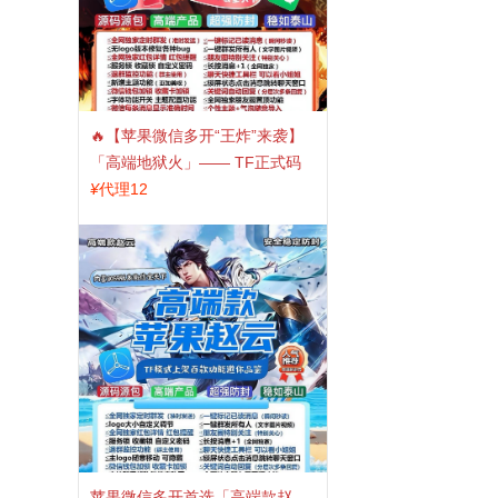
🔥【苹果微信多开“王炸”来袭】
「高端地狱火」—— TF正式码
+斗战神8073包，7天退换，安全
¥
代理12
防封，多开自由触手可及！
苹果微信多开首选「高端款赵