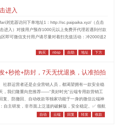
点击进入
访问下单地址1：http://sc.paipaika.xyz/（点击
.top/（点击进入）对接用户预存1000元以上免费开代理若遇到付款
地区即可微信支付用户请尽量对着扫充值活动：冲2000送2
购买
nbsp
自助
地址
下方
发+秒抢+防封，7天无忧退换，认准拍拍
、社群运营者还是企业营销人员，都渴望拥有一款安全稳
天，我们隆重向您推荐——“美好时光”云端专用款营销工
回复、防撤回、自动收款等独家功能于一身的微信云端神
码包：自主研发，非市面上泛滥的破解版，安全稳定。✅ 领航
断优化体验。✅ 云端直登模...
自动
云端
回复
转发
收款