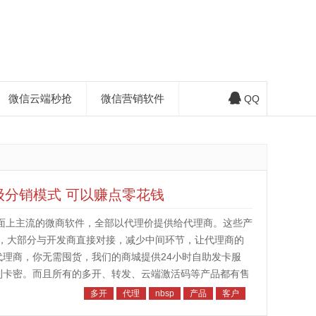
微信云端秒抢
微信营销软件
QQ
级分销模式 可以赚点零花钱
市面上主流的微商软件，全部以代理价提供给代理商。这些产
，大部分与开发商直接对接，减少中间环节，让代理商的
代理商，你无需囤货，我们的商城提供24小时自助发卡服
到卡密。而且所有的多开、转发、云端激活码等产品都有售
我们会将你拉进微信代理群，群...
多开
代理
nbsp
产品
客户