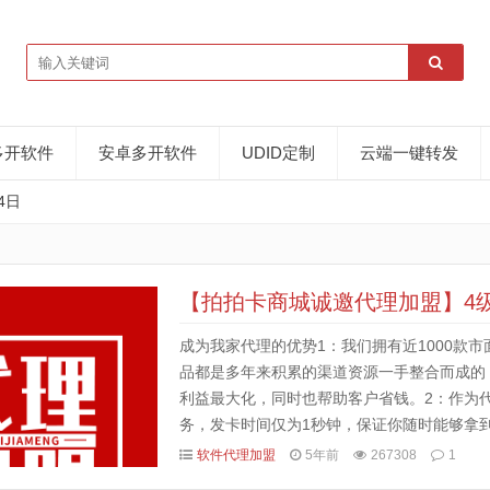
多开软件
安卓多开软件
UDID定制
云端一键转发
4日
【拍拍卡商城诚邀代理加盟】4
成为我家代理的优势1：我们拥有近1000款
品都是多年来积累的渠道资源一手整合而成的
利益最大化，同时也帮助客户省钱。2：作为
务，发卡时间仅为1秒钟，保证你随时能够拿
后服务，无条件封停换新，保障你的权益。3：
软件代理加盟
5年前
267308
1