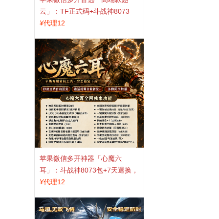
云」：TF正式码+斗战神8073
包，7天退换认准拍拍卡激活码
¥
代理12
商城
苹果微信多开神器「心魔六
耳」：斗战神8073包+7天退换，
认准拍拍卡激活码商城
¥
代理12