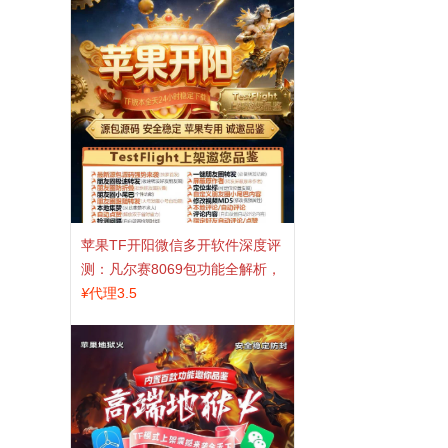
苹果TF开阳微信多开软件深度评
测：凡尔赛8069包功能全解析，
TestFlight稳定版上架，激活认准
¥
代理3.5
拍拍卡商城