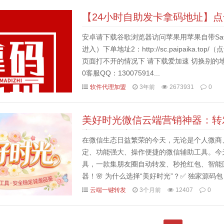
【24小时自助发卡拿码地址】
安卓请下载谷歌浏览器访问苹果用苹果自带Safari浏览器
进入）下单地址2：http://sc.paipaika
页面打不开的情况下 请下载爱加速 切换别的
0客服QQ：130075914...
软件代理加盟
3年前
2673931
0
美好时光微信云端营销神器：转
卡激活码商城
在微信生态日益繁荣的今天，无论是个人微商
定、功能强大、操作便捷的微信辅助工具。今
具，一款集朋友圈自动转发、秒抢红包、智能
器！🌸 为什么选择“美好时光”？✅ 独家源
高端产品：持续迭代更新，紧跟微信官方规则，不
云端一键转发
3个月前
12407
0