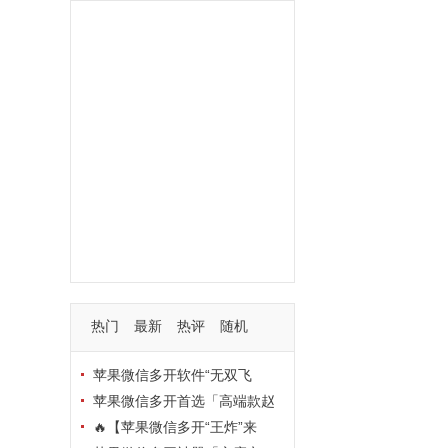
功能
一键
转发
用户
多开
苹果
软件
云端
红包
可以
朋友
安卓
自动
苹果微信一键转发软件
激活
苹果微信多开软件
视频
我们
营销
mp
独家
内容
苹果TF微信多开
账号
如何
支持
玩法
使用
nbsp
活动码
热门
最新
热评
随机
苹果微信多开软件“无双飞
将”深度评测：TF正式码+7天退
苹果微信多开首选「高端款赵
换，拍拍卡激活码商城正品保障
云」：TF正式码+斗战神8073
🔥【苹果微信多开“王炸”来