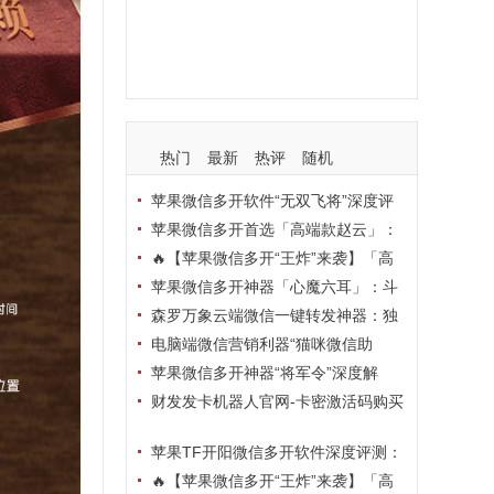
支持
玩法
使用
nbsp
活动码
热门
最新
热评
随机
苹果微信多开软件“无双飞将”深度评
测：TF正式码+7天退换，拍拍卡激活
苹果微信多开首选「高端款赵云」：
码商城正品保障
TF正式码+斗战神8073包，7天退换认
🔥【苹果微信多开“王炸”来袭】「高
准拍拍卡激活码商城
端地狱火」—— TF正式码+斗战神807
苹果微信多开神器「心魔六耳」：斗
3包，7天退换，安全防封，多开自由触
战神8073包+7天退换，认准拍拍卡激
森罗万象云端微信一键转发神器：独
手可及！
活码商城
家源码·安全防封·月卡季卡半年卡年卡
电脑端微信营销利器“猫咪微信助
授权，7天无理由退换！
手”深度评测：7大模块功能全解析，多
苹果微信多开神器“将军令”深度解
卡种授权灵活选
析：8073版本包+TF外侧码，微商营销
财发发卡机器人官网-卡密激活码购买
必备稳定利器
以及下载-天卡月卡季卡年卡授权-不退
苹果TF开阳微信多开软件深度评测：
换
凡尔赛8069包功能全解析，TestFlight
🔥【苹果微信多开“王炸”来袭】「高