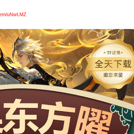
edeem/uNwLMZ