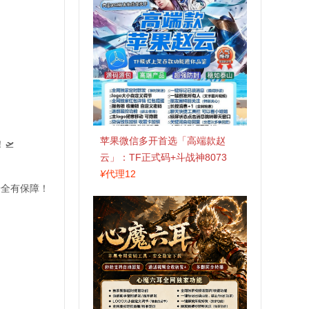
苹果微信多开首选「高端款赵
🛫
云」：TF正式码+斗战神8073
包，7天退换认准拍拍卡激活码
¥
代理12
安全有保障！
商城