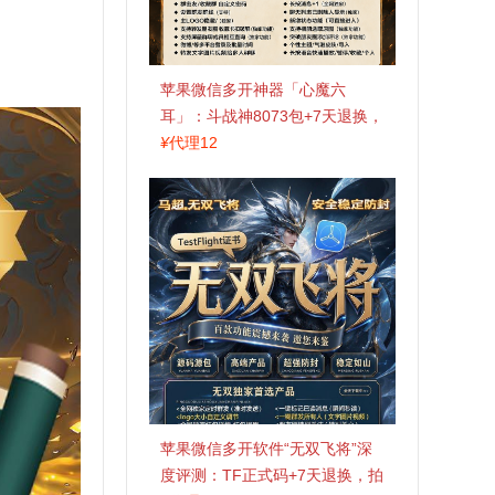
苹果微信多开神器「心魔六
耳」：斗战神8073包+7天退换，
认准拍拍卡激活码商城
¥
代理12
苹果微信多开软件“无双飞将”深
度评测：TF正式码+7天退换，拍