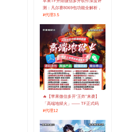
苹果TF开阳微信多开软件深度评
测：凡尔赛8069包功能全解析，
TestFlight稳定版上架，激活认准
¥
代理3.5
拍拍卡商城
🔥【苹果微信多开“王炸”来袭】
「高端地狱火」—— TF正式码
+斗战神8073包，7天退换，安全
¥
代理12
防封，多开自由触手可及！