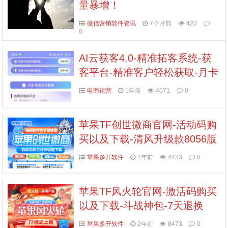
量暴增！
微信营销软件资讯
7个月前
420
0
AI云获客4.0-精准拓客系统-获
客平台-精准客户轻松获取-月卡
年卡授权
电商运营
1年前
4071
0
苹果TF创世微商官网-活动码购
买以及下载-清风升级款8056版
本-不退换
苹果多开软件
1年前
4433
0
苹果TF风火轮官网-激活码购买
以及下载-斗战神包-7天退换
苹果多开软件
2年前
8473
0