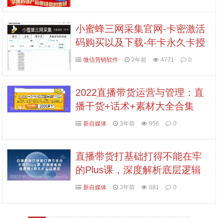
小蜜蜂三网采集官网-卡密激活
码购买以及下载-年卡永久卡授
权
微信营销软件
2年前
4771
0
2022直播带货运营与管理：直
播干货+话术+素材大全合集
新自媒体
3年前
956
0
直播带货打基础打得不能在牢
的Plus课，深度解析底层逻辑
+体系化运营思路
新自媒体
3年前
881
0