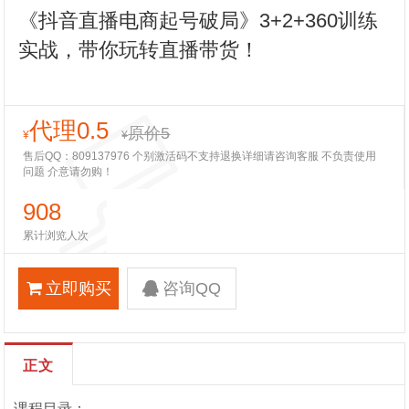
《抖音直播电商起号破局》3+2+360训练
实战，带你玩转直播带货！
代理0.5
原价5
¥
¥
售后QQ：809137976 个别激活码不支持退换详细请咨询客服 不负责使用
问题 介意请勿购！
908
累计浏览人次
立即购买
咨询QQ
正文
课程目录：