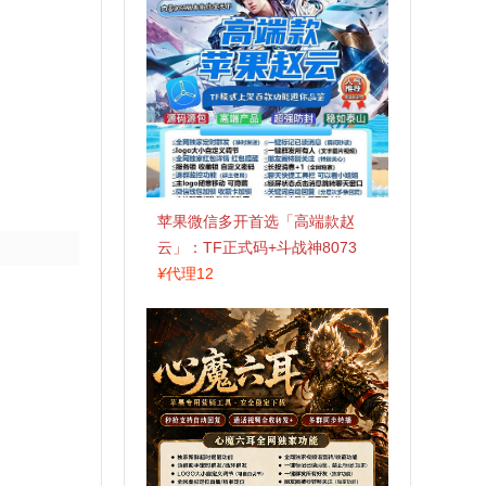
苹果微信多开首选「高端款赵
云」：TF正式码+斗战神8073
包，7天退换认准拍拍卡激活码
¥
代理12
商城