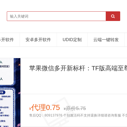
多开软件
安卓多开软件
UDID定制
云端一键转发
苹果微信多开新标杆：TF版高端至尊
指南
代理0.75
原价5.75
¥
¥
售后QQ：809137976 个别激活码不支持退换详细请咨询客服 