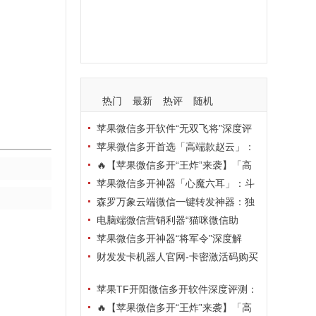
支持
玩法
使用
nbsp
活动码
热门
最新
热评
随机
苹果微信多开软件“无双飞将”深度评
测：TF正式码+7天退换，拍拍卡激活
苹果微信多开首选「高端款赵云」：
码商城正品保障
TF正式码+斗战神8073包，7天退换认
🔥【苹果微信多开“王炸”来袭】「高
准拍拍卡激活码商城
端地狱火」—— TF正式码+斗战神807
苹果微信多开神器「心魔六耳」：斗
3包，7天退换，安全防封，多开自由触
战神8073包+7天退换，认准拍拍卡激
森罗万象云端微信一键转发神器：独
手可及！
活码商城
家源码·安全防封·月卡季卡半年卡年卡
电脑端微信营销利器“猫咪微信助
授权，7天无理由退换！
手”深度评测：7大模块功能全解析，多
苹果微信多开神器“将军令”深度解
卡种授权灵活选
析：8073版本包+TF外侧码，微商营销
财发发卡机器人官网-卡密激活码购买
必备稳定利器
以及下载-天卡月卡季卡年卡授权-不退
苹果TF开阳微信多开软件深度评测：
换
凡尔赛8069包功能全解析，TestFlight
🔥【苹果微信多开“王炸”来袭】「高