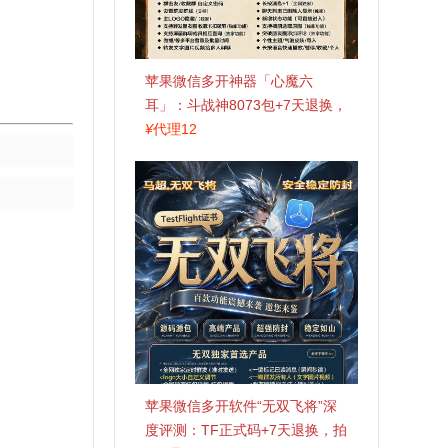
苹果微信多开神器「心魔六
耳」：斗战神8073包+7天退换，
认准拍拍卡激活码商城
¥
代理12
苹果微信多开软件“无双飞将”深
度评测：TF正式码+7天退换，拍