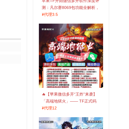
苹果TF开阳微信多开软件深度评
测：凡尔赛8069包功能全解析，
TestFlight稳定版上架，激活认准
¥
代理3.5
拍拍卡商城
🔥【苹果微信多开“王炸”来袭】
「高端地狱火」—— TF正式码
+斗战神8073包，7天退换，安全
¥
代理12
防封，多开自由触手可及！