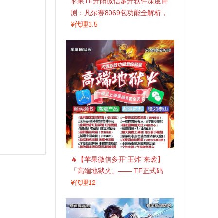
苹果TF开阳微信多开软件深度评
测：凡尔赛8069包功能全解析，
TestFlight稳定版上架，激活认准
¥
代理3.5
拍拍卡商城
🔥【苹果微信多开“王炸”来袭】
「高端地狱火」—— TF正式码
+斗战神8073包，7天退换，安全
¥
代理12
防封，多开自由触手可及！