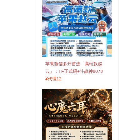
苹果微信多开首选「高端款赵
云」：TF正式码+斗战神8073
包，7天退换认准拍拍卡激活码
¥
代理12
商城