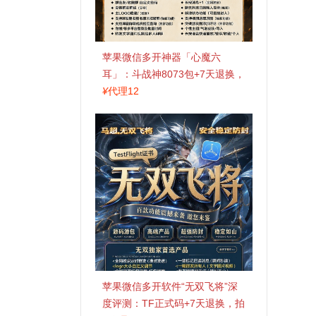
苹果微信多开神器「心魔六
耳」：斗战神8073包+7天退换，
认准拍拍卡激活码商城
¥
代理12
苹果微信多开软件“无双飞将”深
度评测：TF正式码+7天退换，拍