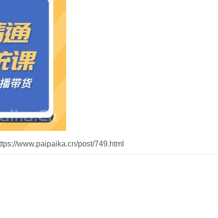
//www.paipaika.cn/post/749.html