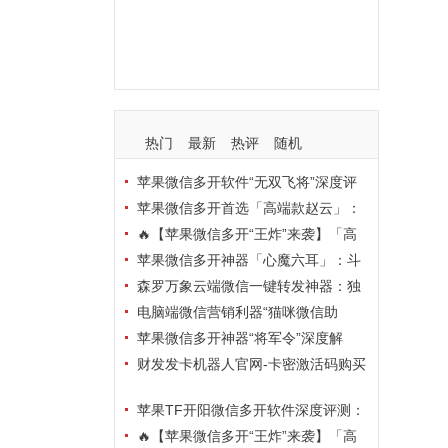
支持
玩法
使用
nbsp
活动码
热门
最新
热评
随机
苹果微信多开软件“无双飞将”深度评
测：TF正式码+7天退换，拍拍卡激活
苹果微信多开首选「高端款赵云」：
码商城正品保障
TF正式码+斗战神8073包，7天退换认
🔥【苹果微信多开“王炸”来袭】「高
准拍拍卡激活码商城
端地狱火」—— TF正式码+斗战神807
苹果微信多开神器「心魔六耳」：斗
3包，7天退换，安全防封，多开自由触
战神8073包+7天退换，认准拍拍卡激
森罗万象云端微信一键转发神器：独
手可及！
活码商城
家源码·安全防封·月卡季卡半年卡年卡
电脑端微信营销利器“猫咪微信助
授权，7天无理由退换！
手”深度评测：7大模块功能全解析，多
苹果微信多开神器“将军令”深度解
卡种授权灵活选
析：8073版本包+TF外侧码，微商营销
财发发卡机器人官网-卡密激活码购买
必备稳定利器
以及下载-天卡月卡季卡年卡授权-不退
苹果TF开阳微信多开软件深度评测：
换
凡尔赛8069包功能全解析，TestFlight
🔥【苹果微信多开“王炸”来袭】「高