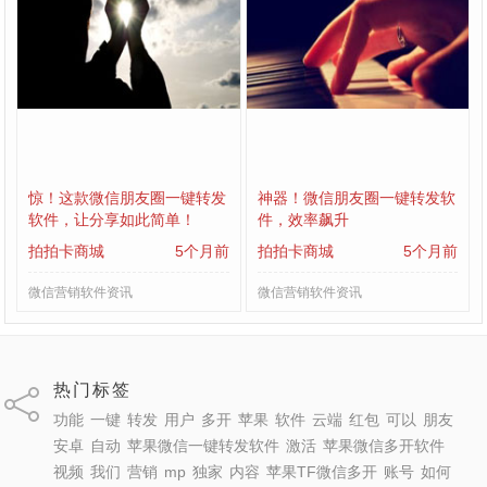
惊！这款微信朋友圈一键转发
神器！微信朋友圈一键转发软
软件，让分享如此简单！
件，效率飙升
拍拍卡商城
5个月前
拍拍卡商城
5个月前
微信营销软件资讯
微信营销软件资讯
热门标签
功能
一键
转发
用户
多开
苹果
软件
云端
红包
可以
朋友
安卓
自动
苹果微信一键转发软件
激活
苹果微信多开软件
视频
我们
营销
mp
独家
内容
苹果TF微信多开
账号
如何