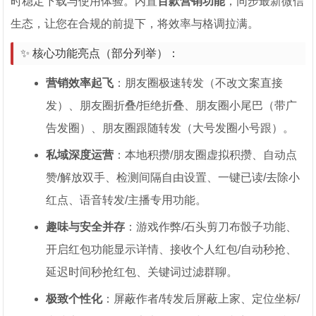
时稳定下载与使用体验。内置
百款营销功能
，同步最新微信
生态，让您在合规的前提下，将效率与格调拉满。
✨ 核心功能亮点（部分列举）：
营销效率起飞
：朋友圈极速转发（不改文案直接
发）、朋友圈折叠/拒绝折叠、朋友圈小尾巴（带广
告发圈）、朋友圈跟随转发（大号发圈小号跟）。
私域深度运营
：本地积攒/朋友圈虚拟积攒、自动点
赞/解放双手、检测间隔自由设置、一键已读/去除小
红点、语音转发/主播专用功能。
趣味与安全并存
：游戏作弊/石头剪刀布骰子功能、
开启红包功能显示详情、接收个人红包/自动秒抢、
延迟时间秒抢红包、关键词过滤群聊。
极致个性化
：屏蔽作者/转发后屏蔽上家、定位坐标/