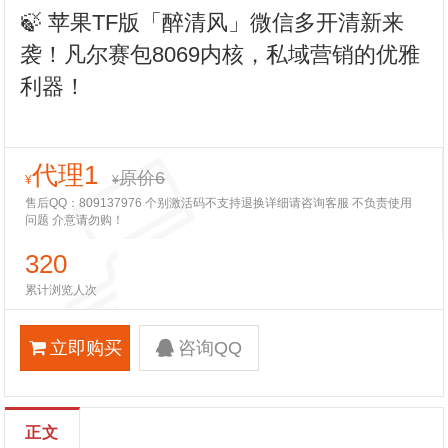
🍃 苹果TF版「醉清风」微信多开清新来
袭！凡尔赛包8069内核，私域营销的优雅
利器！
代理1
原价6
¥
¥
售后QQ：809137976 个别激活码不支持退换详细请咨询客服 不负责使用
问题 介意请勿购！
320
累计浏览人次
立即购买
咨询QQ
正文