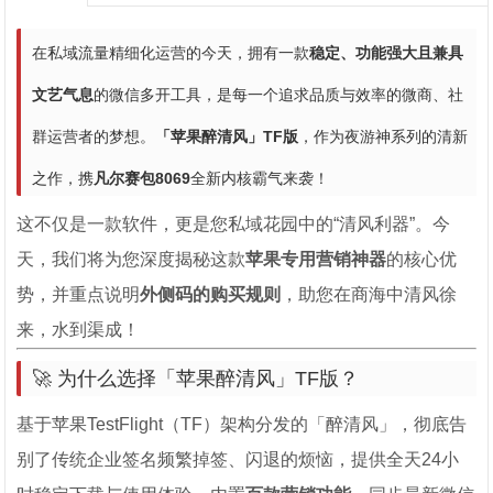
在私域流量精细化运营的今天，拥有一款
稳定、功能强大且兼具
文艺气息
的微信多开工具，是每一个追求品质与效率的微商、社
群运营者的梦想。
「苹果醉清风」TF版
，作为夜游神系列的清新
之作，携
凡尔赛包8069
全新内核霸气来袭！
这不仅是一款软件，更是您私域花园中的“清风利器”。今
天，我们将为您深度揭秘这款
苹果专用营销神器
的核心优
势，并重点说明
外侧码的购买规则
，助您在商海中清风徐
来，水到渠成！
🚀 为什么选择「苹果醉清风」TF版？
基于苹果TestFlight（TF）架构分发的「醉清风」，彻底告
别了传统企业签名频繁掉签、闪退的烦恼，提供全天24小