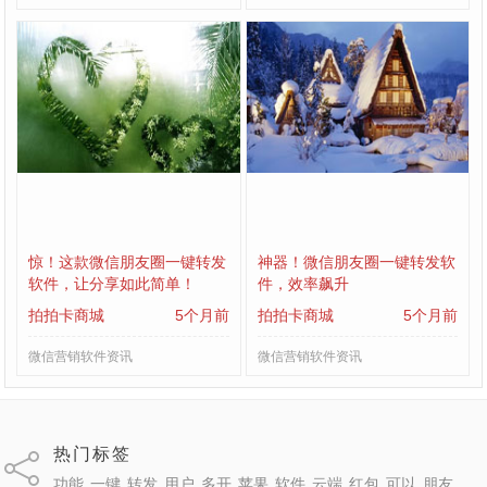
惊！这款微信朋友圈一键转发
神器！微信朋友圈一键转发软
软件，让分享如此简单！
件，效率飙升
拍拍卡商城
5个月前
拍拍卡商城
5个月前
微信营销软件资讯
微信营销软件资讯
热门标签
功能
一键
转发
用户
多开
苹果
软件
云端
红包
可以
朋友