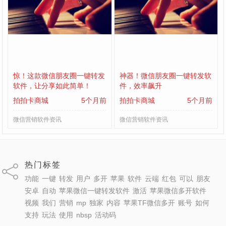
惊！这款微信朋友圈一键转发
神器！微信朋友圈一键转发软
软件，让分享如此简单！
件，效率飙升
拍拍卡商城
5个月前
拍拍卡商城
5个月前
微信营销软件资讯
微信营销软件资讯
热门标签
功能
一键
转发
用户
多开
苹果
软件
云端
红包
可以
朋友
安卓
自动
苹果微信一键转发软件
激活
苹果微信多开软件
视频
我们
营销
mp
独家
内容
苹果TF微信多开
账号
如何
支持
玩法
使用
nbsp
活动码