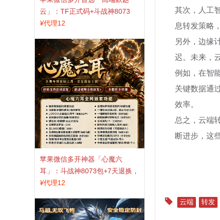
其次，人工
云」：TF正式码+斗战神8073
包，7天退换认准拍拍卡激活码
¥
代理12
息转发策略
商城
另外，边缘
迟。未来，
例如，在智
关键数据通
效率。
总之，云端
断进步，这
苹果微信多开神器「心魔六
耳」：斗战神8073包+7天退换，
认准拍拍卡激活码商城
¥
代理12
云端
转发