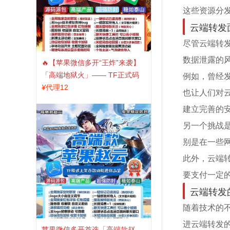
这些资源分
云端转发
尽管云端转
数据泄露的
🔥【苹果微信多开“王炸”来袭】
例如，曾经
「高端地狱火」—— TF正式码
+斗战神8073包，7天退换，安全
¥
代理12
也让人们对
防封，多开自由触手可及！
建立完善的
另一个挑战
别是在一些
此外，云端
要支付一定
云端转发
随着技术的
进云端转发
苹果微信多开首选「高端款赵