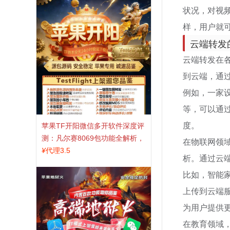
状况，对视
样，用户就
云端转发
云端转发在
到云端，通
例如，一家
等，可以通
度。
苹果TF开阳微信多开软件深度评
测：凡尔赛8069包功能全解析，
在物联网领
TestFlight稳定版上架，激活认准
¥
代理3.5
析。通过云
拍拍卡商城
比如，智能
上传到云端
为用户提供
在教育领域