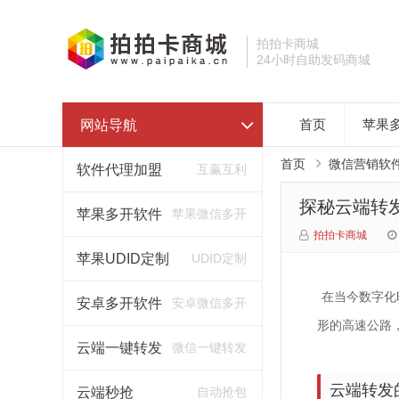
拍拍卡商城
24小时自助发码商城
网站导航
首页
苹果
首页
微信营销软
软件代理加盟
互赢互利
探秘云端转
苹果多开软件
苹果微信多开
拍拍卡商城
苹果UDID定制
UDID定制
在当今数字化
安卓多开软件
安卓微信多开
形的高速公路
云端一键转发
微信一键转发
云端转发
云端秒抢
自动抢包