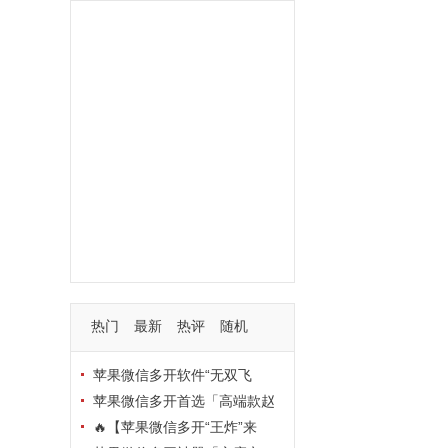
功能
一键
转发
用户
多开
苹果
软件
云端
红包
可以
朋友
安卓
自动
苹果微信一键转发软件
激活
苹果微信多开软件
视频
我们
营销
mp
独家
内容
苹果TF微信多开
账号
如何
支持
玩法
使用
nbsp
活动码
热门
最新
热评
随机
苹果微信多开软件“无双飞
将”深度评测：TF正式码+7天退
苹果微信多开首选「高端款赵
换，拍拍卡激活码商城正品保障
云」：TF正式码+斗战神8073
🔥【苹果微信多开“王炸”来