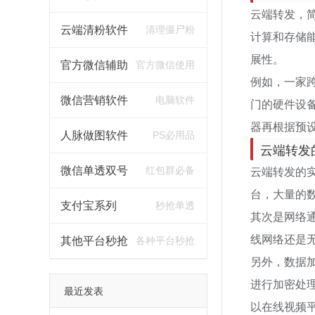
云端转发，
云端清粉软件
清理僵尸粉
计算和存储
展性。
官方微信辅助
官方微信使用
例如，一家
微信营销软件
电脑软件
门的硬件设
器再根据预
人脉做图软件
PS必用品
云端转发
云端转发的
微信单透双号
红包群必备
台，大量的
支付宝系列
秒抢单透
其次是网络
线网络还是
其他平台秒抢
各种平台秒抢
另外，数据
进行加密处
最近发表
以在线视频