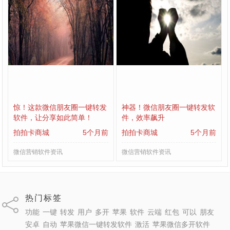
惊！这款微信朋友圈一键转发
神器！微信朋友圈一键转发软
软件，让分享如此简单！
件，效率飙升
拍拍卡商城
5个月前
拍拍卡商城
5个月前
微信营销软件资讯
微信营销软件资讯
热门标签
功能
一键
转发
用户
多开
苹果
软件
云端
红包
可以
朋友
安卓
自动
苹果微信一键转发软件
激活
苹果微信多开软件