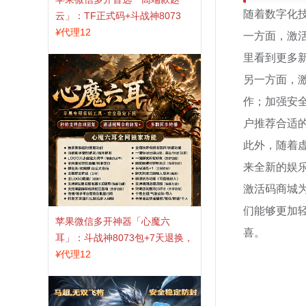
随着数字化
云」：TF正式码+斗战神8073
包，7天退换认准拍拍卡激活码
¥
代理12
一方面，激
商城
里看到更多
另一方面，
作；加强安
户推荐合适
此外，随着
来全新的娱
激活码商城
们能够更加
苹果微信多开神器「心魔六
喜。
耳」：斗战神8073包+7天退换，
认准拍拍卡激活码商城
¥
代理12