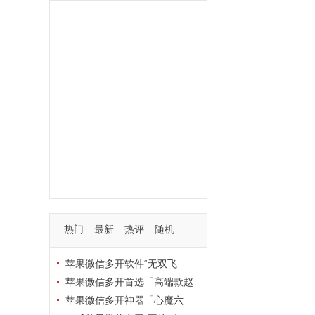
功能
一键
转发
用户
多开
苹果
软件
云端
红包
可以
朋友
安卓
自动
苹果微信一键转发软件
激活
苹果微信多开软件
视频
我们
营销
mp
独家
内容
苹果TF微信多开
账号
如何
支持
玩法
使用
nbsp
活动码
热门
最新
热评
随机
苹果微信多开软件“无双飞
将”深度评测：TF正式码+7天退
苹果微信多开首选「高端款赵
换，拍拍卡激活码商城正品保障
云」：TF正式码+斗战神8073
苹果微信多开神器「心魔六