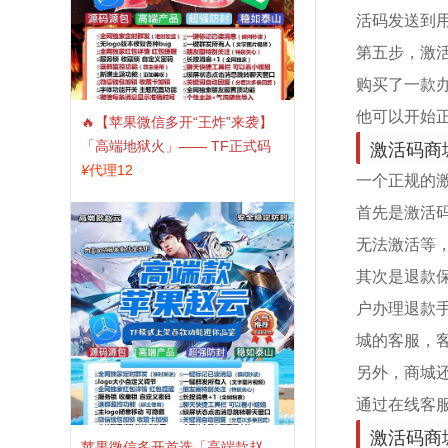
活码发送到
第五步，激
购买了一款
他可以开始
🔥【苹果微信多开“王炸”来袭】
激活码商
「高端地狱火」—— TF正式码
+斗战神8073包，7天退换，安全
¥
代理12
一个正规的
防封，多开自由触手可及！
首先是激活
无法激活等
其次是退款
户办理退款
城的客服，
另外，商城
通过在线客
激活码商
苹果微信多开首选「高端款赵