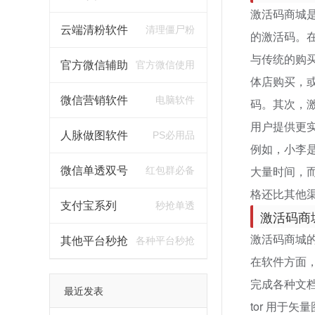
激活码商城
云端清粉软件
清理僵尸粉
的激活码。
与传统的购
官方微信辅助
官方微信使用
体店购买，
微信营销软件
电脑软件
码。其次，
用户提供更
人脉做图软件
PS必用品
例如，小李
大量时间，
微信单透双号
红包群必备
格还比其他
支付宝系列
秒抢单透
激活码商
激活码商城
其他平台秒抢
各种平台秒抢
在软件方面，有
完成各种文档处
最近发表
tor 用于