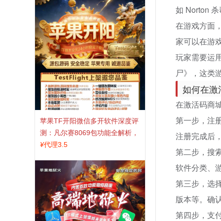
如 Nort
在游戏方面
家可以在游
玩家需要运
尸》，这类
如何在激
在激活码商
第一步，注
苹果TF开阳微信多开软件深度评
测：凡尔赛8069包功能全解析，
注册完成后
TestFlight稳定版上架，激活认准
¥
代理3.5
第二步，搜
拍拍卡商城
软件分类、
第三步，选
版本等。确认
第四步，支