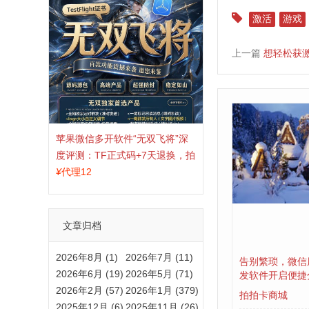
激活
游戏
上一篇
想轻松获
苹果微信多开软件“无双飞将”深
度评测：TF正式码+7天退换，拍
拍卡激活码商城正品保障
¥
代理12
文章归档
2026年8月 (1)
2026年7月 (11)
告别繁琐，微信
2026年6月 (19)
2026年5月 (71)
发软件开启便捷
2026年2月 (57)
2026年1月 (379)
拍拍卡商城
2025年12月 (6)
2025年11月 (26)