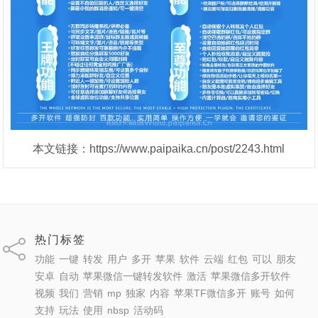
本文链接：https://www.paipaika.cn/post/2243.html
热门标签
功能
一键
转发
用户
多开
苹果
软件
云端
红包
可以
朋友
安卓
自动
苹果微信一键转发软件
激活
苹果微信多开软件
视频
我们
营销
mp
独家
内容
苹果TF微信多开
账号
如何
支持
玩法
使用
nbsp
活动码