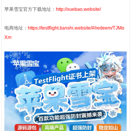
苹果雪宝官方下载地址：
http://xuebao.website/
电商地址：
https://testflight.tianshi.website/#/redeem/TJMo
Xm