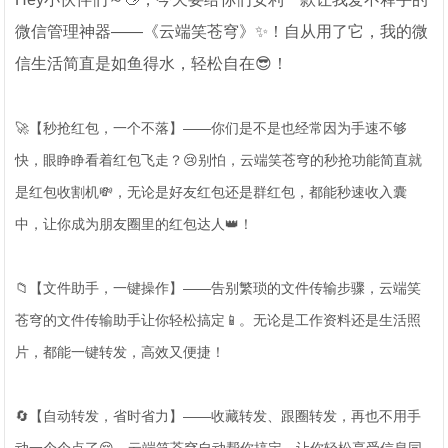
微信管理神器——《云端笑苍穹》✨！自从用了它，我的微
信生活简直是如鱼得水，轻松自在😎！
🚀【秒抢红包，一个不落】——你们是不是也经常因为手速不够
快，眼睁睁看着红包飞走？😢别怕，云端笑苍穹的秒抢功能简直就
是红包收割机💸，无论是好友红包还是群红包，都能秒速收入囊
中，让你成为朋友圈里的红包达人👑！
📁【文件助手，一键操作】——告别繁琐的文件传输步骤，云端笑
苍穹的文件传输助手让你轻松搞定📱。无论是工作资料还是生活照
片，都能一键转发，高效又便捷！
🔄【自动转发，省时省力】——收藏转发、跟圈转发，再也不用手