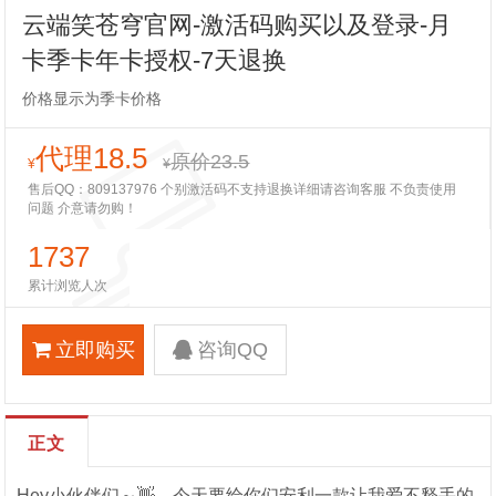
云端笑苍穹官网-激活码购买以及登录-月
卡季卡年卡授权-7天退换
价格显示为季卡价格
代理18.5
原价23.5
¥
¥
售后QQ：809137976 个别激活码不支持退换详细请咨询客服 不负责使用
问题 介意请勿购！
1737
累计浏览人次
立即购买
咨询QQ
正文
Hey小伙伴们～👋，今天要给你们安利一款让我爱不释手的