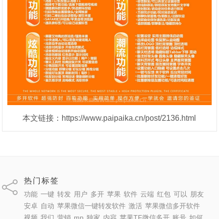
本文链接：https://www.paipaika.cn/post/2136.html
热门标签
功能
一键
转发
用户
多开
苹果
软件
云端
红包
可以
朋友
安卓
自动
苹果微信一键转发软件
激活
苹果微信多开软件
视频
我们
营销
mp
独家
内容
苹果TF微信多开
账号
如何