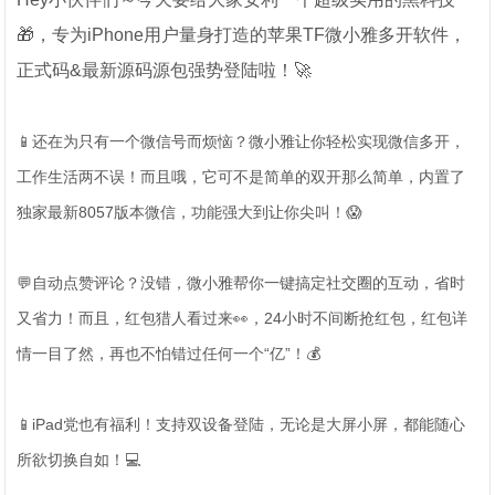
🎁，专为iPhone用户量身打造的苹果TF微小雅多开软件，
正式码&最新源码源包强势登陆啦！🚀
📱还在为只有一个微信号而烦恼？微小雅让你轻松实现微信多开，
工作生活两不误！而且哦，它可不是简单的双开那么简单，内置了
独家最新8057版本微信，功能强大到让你尖叫！😱
💬自动点赞评论？没错，微小雅帮你一键搞定社交圈的互动，省时
又省力！而且，红包猎人看过来👀，24小时不间断抢红包，红包详
情一目了然，再也不怕错过任何一个“亿”！💰
📱iPad党也有福利！支持双设备登陆，无论是大屏小屏，都能随心
所欲切换自如！💻