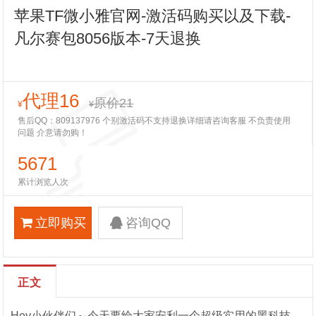
苹果TF微小雅官网-激活码购买以及下载-
凡尔赛包8056版本-7天退换
代理16
原价21
¥
¥
售后QQ：809137976 个别激活码不支持退换详细请咨询客服 不负责使用
问题 介意请勿购！
5671
累计浏览人次
立即购买
咨询QQ
正文
Hey小伙伴们～今天要给大家安利一个超级实用的黑科技