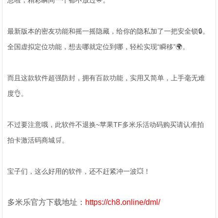
息啦，精彩瞬间一个都不放过🌟。
最新版本的密友功能和摇一摇隐藏，给你的隐私加了一把安全锁🔒。
全国虚拟定位功能，想去哪就定位到哪，轻松实现“瞬移”🌍。
而且这款软件超强防封，拥有百款功能，实用又简单，上手毫无难
度👌。
不过要注意哦，此软件不退换~苹果TF多米乐活动码购买请认准拍
拍卡激活码商城🛒。
宝子们，这么好用的软件，还不赶紧冲一波💥！
多米乐官方下载地址：
https://ch8.online/dml/