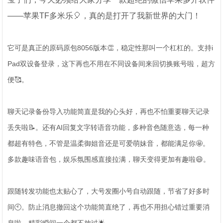
——苹果TF多米乐🎈，真的是打开了我新世界的大门！
它可是真正的原码原包8056版本👏，稳定性那叫一个杠杠的。支持i
Pad双设备登录，这下再也不用在不同设备间来回切换账号啦，超方
便🥰。
聊天记录备份导入功能简直是我的心头好，再也不怕重要聊天记录
丢失啦📝。还有AI回复文字转语音功能，多种音色随意选，每一种
都超有特色，不管是温柔御姐音还是可爱萌妹音，都能满足你🤩。
多款趣味语音包，娱乐氛围感直接拉满，聊天变得更加有趣啦😄。
跟随转发功能也太贴心了，大号发圈小号自动跟随，节省了好多时
间🕙。防止消息撤回这个功能简直绝了，再也不用担心错过重要消